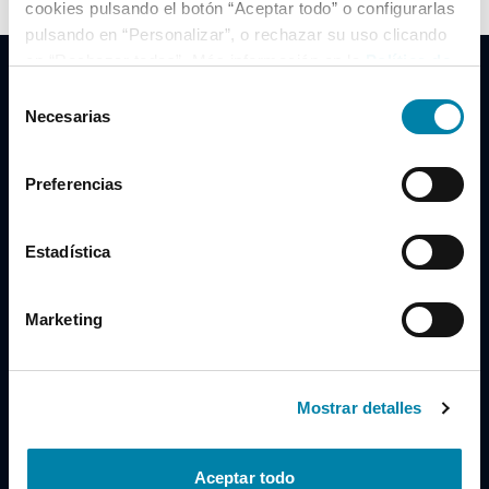
cookies pulsando el botón “Aceptar todo” o configurarlas
pulsando en “Personalizar”, o rechazar su uso clicando
en “Rechazar todas”. Más información en la
Política de
Cookies
.
Selección
Necesarias
de
consentimiento
Clidrive Group
Preferencias
Av. de Manoteras, 38
Madrid
28050
Estadística
Horario
Marketing
Lunes a Viernes
de 09:00 a 19:30
Compra un coche
+34 619 98 96 56
Mostrar detalles
Vende tu coche
+34 638 97 97 84
Aceptar todo