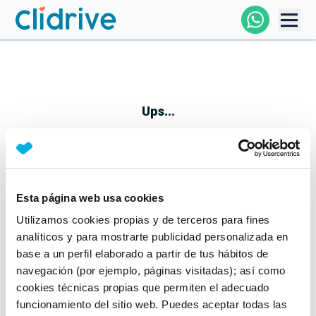
Comprar Coche
Todos Los Coches
Ups...
Profesional
Particular
Esta página web usa cookies
Parece que algo no ha ido bien
Utilizamos cookies propias y de terceros para fines
Financiación
No te preocupes, estamos trabajando en ello
analíticos y para mostrarte publicidad personalizada en
Mientras tanto, puedes echarle un vistazo a nuestros
base a un perfil elaborado a partir de tus hábitos de
Clidrive
coches:
navegación (por ejemplo, páginas visitadas); así como
cookies técnicas propias que permiten el adecuado
Ver coches
funcionamiento del sitio web. Puedes aceptar todas las