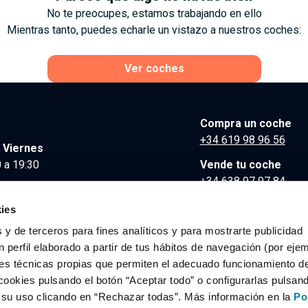
No te preocupes, estamos trabajando en ello
Mientras tanto, puedes echarle un vistazo a nuestros coches:
Ver coches
Compra un coche
+34 619 98 96 56
 Viernes
 a 19:30
Vende tu coche
+34 638 97 97 84
Comunicación y Pre
ies
contacto@clidrive.co
 y de terceros para fines analíticos y para mostrarte publicidad
 perfil elaborado a partir de tus hábitos de navegación (por eje
es técnicas propias que permiten el adecuado funcionamiento del
os derechos reservados.
cookies pulsando el botón “Aceptar todo” o configurarlas pulsan
r su uso clicando en “Rechazar todas”. Más información en la
Po