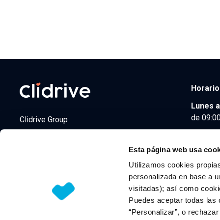
Horario
Lunes a
de 09:00
Clidrive Group
Av. de Manoteras, 38
Madrid
28050
Esta página web usa cook
Utilizamos cookies propias
personalizada en base a un
visitadas); así como cooki
© 2026 CLIDRIVE CAPITAL, SOCIEDAD LIMITADA. Todos l
Puedes aceptar todas las 
“Personalizar”, o rechaza