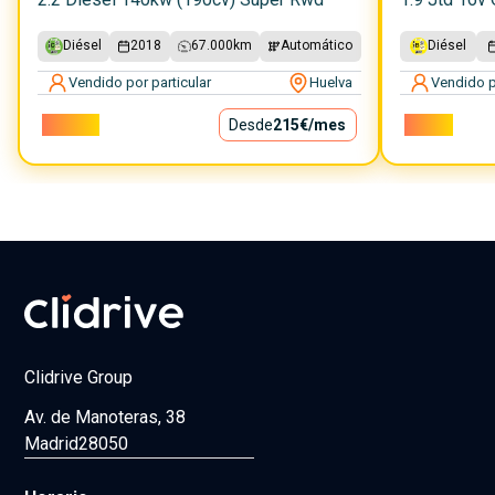
Diésel
2018
67.000
km
Automático
Diésel
Vendido por particular
Huelva
Vendido p
19.500€
Desde
215€
/mes
3.200€
Clidrive Group
Av. de Manoteras, 38
Madrid
28050