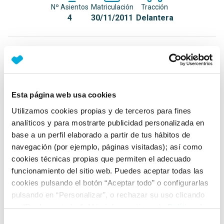
Nº Asientos
Matriculación
Tracción
4
30/11/2011
Delantera
Equipamiento*
Detalles destacados
Esta página web usa cookies
Diferencial electrónico Q2
Utilizamos cookies propias y de terceros para fines
Aire acondicionado
analíticos y para mostrarte publicidad personalizada en
Sensor de temperatura exterior
base a un perfil elaborado a partir de tus hábitos de
navegación (por ejemplo, páginas visitadas); así como
+ Ver todos
cookies técnicas propias que permiten el adecuado
funcionamiento del sitio web. Puedes aceptar todas las
Ficha técnica
cookies pulsando el botón “Aceptar todo” o configurarlas
pulsando en “Personalizar”, o rechazar su uso clicando
en “Rechazar todas”. Más información en la
Política de
Exterior
Cookies
.
Selección