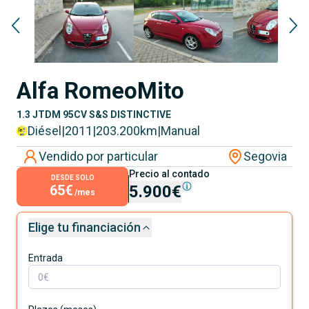
Alfa Romeo
Mito
1.3 JTDM 95CV S&S DISTINCTIVE
Diésel
|
2011
|
203.200
km
|
Manual
Vendido por particular
Segovia
Precio al contado
DESDE SOLO
65€
5.900€
/mes
Elige tu financiación
Entrada