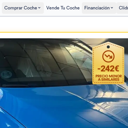
Comprar Coche
Vende Tu Coche
Financiación
Clid
Precio al contado
23.950€
-
242
€