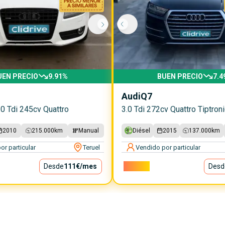
UEN PRECIO
9.91
%
BUEN PRECIO
7.4
Audi
Q7
0 Tdi 245cv Quattro
3.0 Tdi 272cv Quattro Tiptroni
2010
215.000
km
Manual
Diésel
2015
137.000
km
or particular
Teruel
Vendido por particular
Desde
111€
/mes
26.550€
Desd