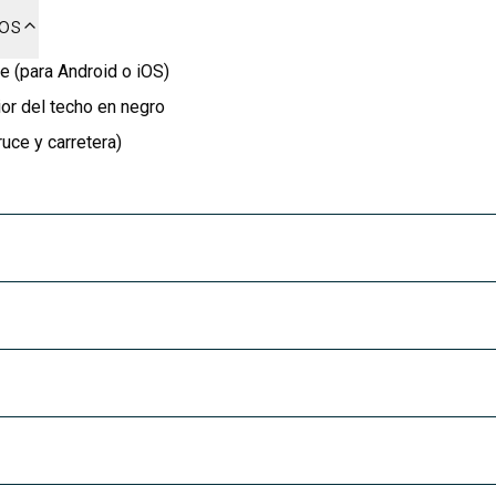
dos
e (para Android o iOS)
ior del techo en negro
uce y carretera)