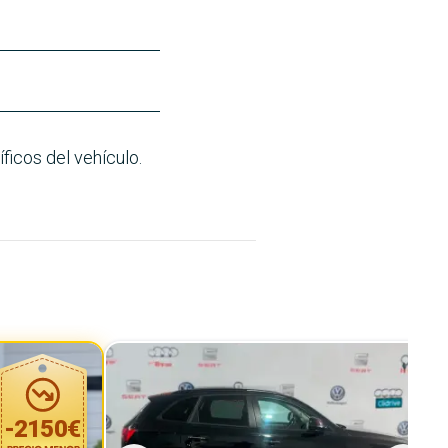
ficos del vehículo.
-
2150
€