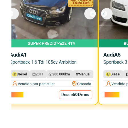
SUPER PRECIO
22.41
%
B
Audi
A1
Audi
A5
Sportback 1.6 Tdi 105cv Ambition
Sportback 3.
Diésel
2011
300.000
km
Manual
Diésel
Vendido por particular
Granada
Vendido p
4.500€
Desde
50€
/mes
10.000€