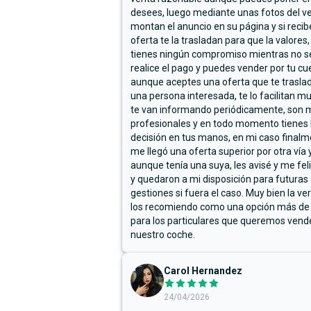
desees, luego mediante unas fotos del ve
montan el anuncio en su página y si reci
oferta te la trasladan para que la valores,
tienes ningún compromiso mientras no s
realice el pago y puedes vender por tu cu
aunque aceptes una oferta que te trasla
una persona interesada, te lo facilitan m
te van informando periódicamente, son 
profesionales y en todo momento tienes 
decisión en tus manos, en mi caso final
me llegó una oferta superior por otra vía y
aunque tenía una suya, les avisé y me fel
y quedaron a mi disposición para futuras
gestiones si fuera el caso. Muy bien la ve
los recomiendo como una opción más de
para los particulares que queremos vend
nuestro coche.
Carol Hernandez
24/04/2026