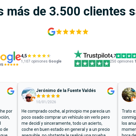
s más de 3.500 clientes 
4,5
4,7
1,107
opiniones
Google
250 opiniones
Jerónimo de la Fuente Valdés
10/01/2026
che por
He comprado coche, al principio me parecía un
Trato e
ción,
poco osado comprar un vehículo sin verlo pero
conmigo
l
me decidí y sinceramente, todo un acierto,
los anu
io de
coche en buen estado en general y a un precio
moment
 que
asequible, no obstante le realicé una prueba
hora de