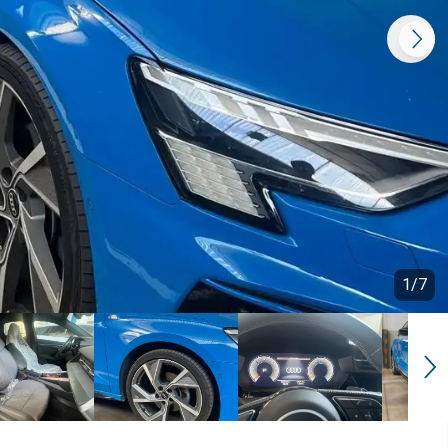
1
/
7