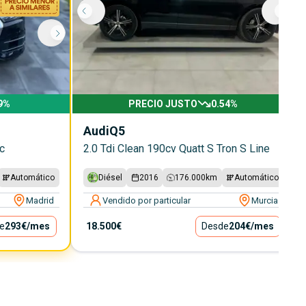
9
%
PRECIO JUSTO
0.54
%
Audi
Q5
c
2.0 Tdi Clean 190cv Quatt S Tron S Line
Automático
Diésel
2016
176.000
km
Automático
Madrid
Vendido por particular
Murcia
e
293€
/mes
18.500€
Desde
204€
/mes