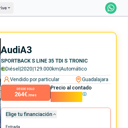
rive
Saber más
Ver certificación
Audi
A3
SPORTBACK S LINE 35 TDI S TRONIC
Diésel
|
2020
|
129.000
km
|
Automático
Vendido por particular
Guadalajara
Precio al contado
DESDE SOLO
264€
23.950€
/mes
Elige tu financiación
Entrada