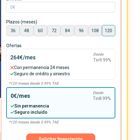
Plazos (meses)
36
48
60
72
84
96
108
120
Ofertas
Desde
264€
/mes
Tin
9.99
%
Con permanencia 24 meses
Seguro de crédito y siniestro
*
120
meses desde
5.99
% TAE
Desde
0€
/mes
Tin
8.99
%
Sin permanencia
Seguro incluido
*
120
meses desde
5.99
% TAE
Solicitar financiación