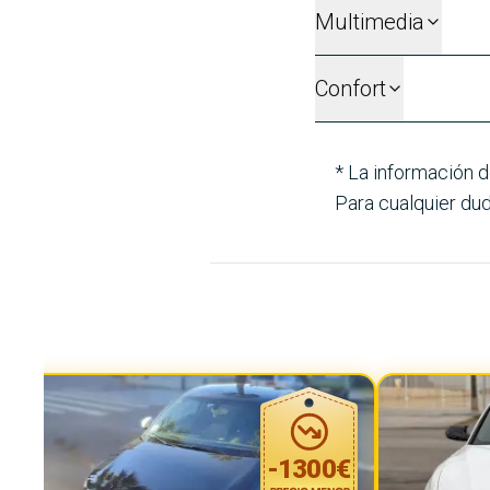
Multimedia
Confort
* La información d
Para cualquier dud
-
1300
€