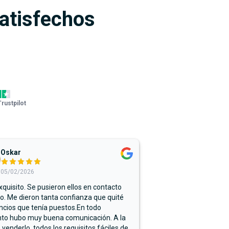
satisfechos
Trustpilot
Oskar
05/02/2026
xquisito. Se pusieron ellos en contacto
. Me dieron tanta confianza que quité
ncios que tenía puestos.En todo
o hubo muy buena comunicación. A la
 venderlo, todos los requisitos fáciles de