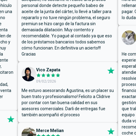
hículo
personal donde detecte pequeño babeo de
rellena
ben una
aceite de la junta del cárter, lo llevé a taller para
pagar. 
 no
repararlo y no tuve ningún problema, el seguro
lo duda
e
premiun se hizo cargo de la factura sin
enta
demasiada dilatación. Muy contento y
den de
recomendable. Yo pagué al contado ya que eso
ucho y
de los préstamos bancarios todos sabemos
muy
cómo funcionan. En definitiva un acierto!!!
la
Gracias
He comp
mente
experie
,
espera
Vico Zapata
icitaron
atendie
resolvi
09/02/2026
rdad,
proceso
 venta
Me estuvo asesorando Agustina, es un placer su
financi
er
buen trato y profesionalismo! Felicito a Clidrive
exacta
por contar con tan buena calidad en sus
gestión
asesores comerciales. Darli de entregas fue
que tra
también acompañó el proceso
equipo 
duda vo
recome
Merce Melian
coche c