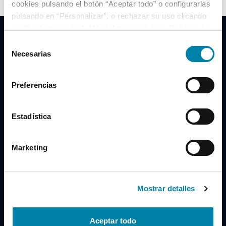
cookies pulsando el botón “Aceptar todo” o configurarlas
pulsando en “Personalizar”, o rechazar su uso clicando
en “Rechazar todas”. Más información en la
Política de
Cookies
.
Selección
Necesarias
de
consentimiento
Clidrive Group
Preferencias
Av. de Manoteras, 38
Madrid
28050
Estadística
Horario
Marketing
Lunes a Viernes
de 09:00 a 19:30
Compra un coche
+34 619 98 96 56
Mostrar detalles
Vende tu coche
+34 638 97 97 84
Aceptar todo