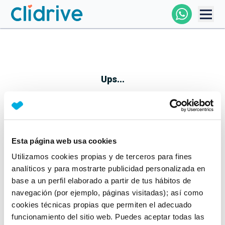
Comprar Coche
Todos Los Coches
Ups...
Profesional
Particular
Esta página web usa cookies
Parece que algo no ha ido bien
Utilizamos cookies propias y de terceros para fines
Financiación
No te preocupes, estamos trabajando en ello
analíticos y para mostrarte publicidad personalizada en
Mientras tanto, puedes echarle un vistazo a nuestros
base a un perfil elaborado a partir de tus hábitos de
Clidrive
coches:
navegación (por ejemplo, páginas visitadas); así como
cookies técnicas propias que permiten el adecuado
Ver coches
funcionamiento del sitio web. Puedes aceptar todas las