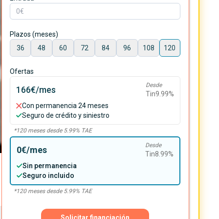
Plazos (meses)
36
48
60
72
84
96
108
120
Ofertas
Desde
166€
/mes
Tin
9.99
%
Con permanencia 24 meses
Seguro de crédito y siniestro
*
120
meses desde
5.99
% TAE
Desde
0€
/mes
Tin
8.99
%
Sin permanencia
Seguro incluido
*
120
meses desde
5.99
% TAE
Solicitar financiación