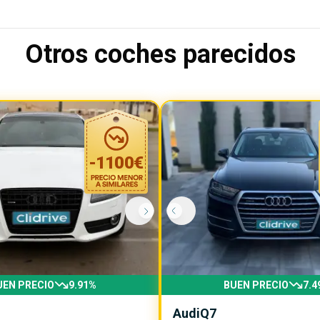
Otros coches parecidos
-
1100
€
UEN PRECIO
9.91
%
BUEN PRECIO
7.4
Audi
Q7