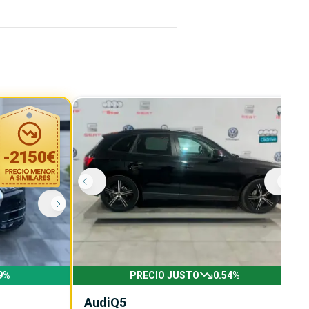
-
2150
€
9
%
PRECIO JUSTO
0.54
%
Audi
Q5