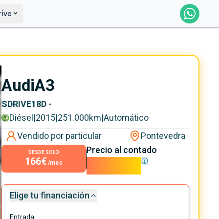
rive
Saber más
Ver certificación
Audi
A3
SDRIVE18D -
Diésel
|
2015
|
251.000
km
|
Automático
Vendido por particular
Pontevedra
Precio al contado
DESDE SOLO
166€
15.000€
/mes
Elige tu financiación
Entrada