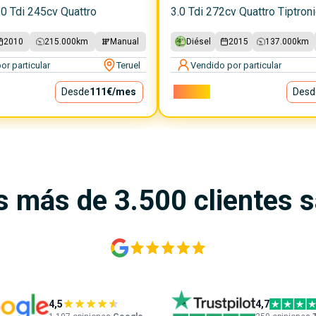
0 Tdi 245cv Quattro
3.0 Tdi 272cv Quattro Tiptroni
2010
215.000
km
Manual
Diésel
2015
137.000
km
or particular
Teruel
Vendido por particular
Desde
111€
/mes
26.550€
Desd
s más de 3.500 clientes 
4,5
4,7