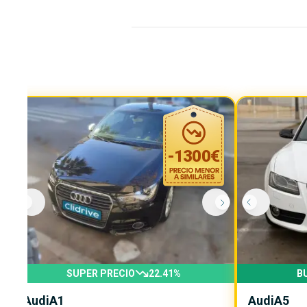
-
1300
€
SUPER PRECIO
22.41
%
B
Audi
A1
Audi
A5