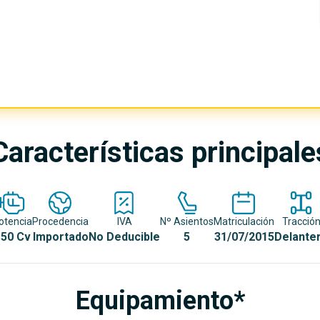
Características principale
otencia
Procedencia
IVA
Nº Asientos
Matriculación
Tracció
50 Cv
Importado
No Deducible
5
31/07/2015
Delante
Equipamiento*