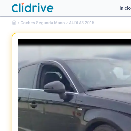
Inicio
Audi
Coches Segunda Mano
A3
AUDI A3 2015
SDRIVE18D -