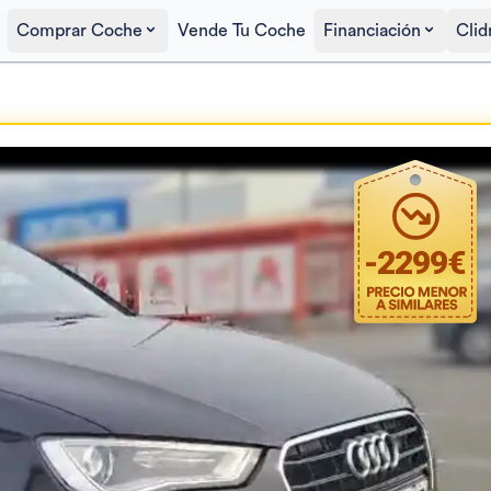
Comprar Coche
Vende Tu Coche
Financiación
Clid
Precio al contado
15.000€
-
2299
€