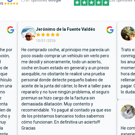
1,107
opiniones
Google
250 opiniones
Jerónimo de la Fuente Valdés
10/01/2026
che por
He comprado coche, al principio me parecía un
Trato e
ción,
poco osado comprar un vehículo sin verlo pero
conmigo
l
me decidí y sinceramente, todo un acierto,
los anu
io de
coche en buen estado en general y a un precio
moment
 que
asequible, no obstante le realicé una prueba
hora de
hículo
personal donde detecte pequeño babeo de
rellena
ben una
aceite de la junta del cárter, lo llevé a taller para
pagar. 
 no
repararlo y no tuve ningún problema, el seguro
lo duda
e
premiun se hizo cargo de la factura sin
enta
demasiada dilatación. Muy contento y
den de
recomendable. Yo pagué al contado ya que eso
ucho y
de los préstamos bancarios todos sabemos
muy
cómo funcionan. En definitiva un acierto!!!
la
Gracias
He comp
mente
experie