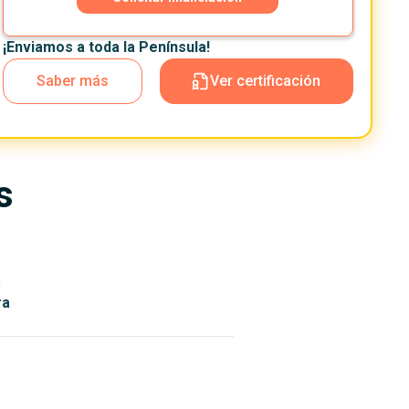
¡Enviamos a toda la Península!
Saber más
Ver certificación
s
n
ra