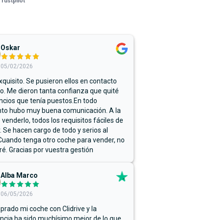
Trustpilot
Oskar
05/02/2026
xquisito. Se pusieron ellos en contacto
. Me dieron tanta confianza que quité
ncios que tenía puestos.En todo
o hubo muy buena comunicación. A la
 venderlo, todos los requisitos fáciles de
r. Se hacen cargo de todo y serios al
Cuando tenga otro coche para vender, no
ré. Gracias por vuestra gestión
Alba Marco
06/05/2026
rado mi coche con Clidrive y la
ncia ha sido muchísimo mejor de lo que