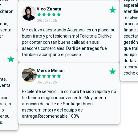
,
espera
Vico Zapata
icitaron
atendie
resolvi
09/02/2026
rdad,
proceso
 venta
Me estuvo asesorando Agustina, es un placer su
financi
er
buen trato y profesionalismo! Felicito a Clidrive
exacta
por contar con tan buena calidad en sus
gestión
asesores comerciales. Darli de entregas fue
que tra
también acompañó el proceso
equipo 
duda vo
recome
Merce Melian
coche c
nte.
06/02/2026
 venta
Excelente servicio. La compra ha sido rápida y no
ación
he tenido ningún inconveniente. Muy buena
es, lo
atención de parte de Santiago (buen
 lo
asesoramiento) y del equipo de
er su
entrega.Recomendable 100%
s.