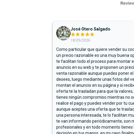
José Otero Salgado
18/05/2026
Como particular que quiere vender su co
un precio razonable es una muy buena op
te facilitan todo el proceso para montar e
anuncio en su web y te proponen un prec
venta razonable aunque puedes poner el
desees, luego mediante unas fotos del ve
montan el anuncio en su página y si reci
oferta te la trasladan para que la valores,
tienes ningún compromiso mientras no s
realice el pago y puedes vender por tu cu
aunque aceptes una oferta que te trasla
una persona interesada, te lo facilitan m
te van informando periódicamente, son 
profesionales y en todo momento tienes 
decisión en tus manos, en mi caso final