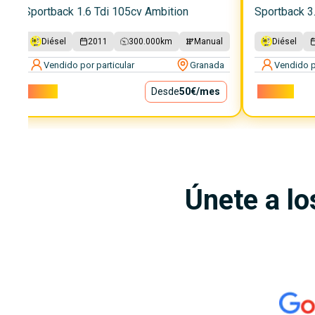
Sportback 1.6 Tdi 105cv Ambition
Sportback 3.
Diésel
2011
300.000
km
Manual
Diésel
Vendido por particular
Granada
Vendido p
4.500€
Desde
50€
/mes
10.000€
Únete a lo