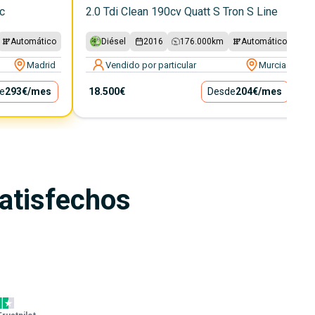
c
2.0 Tdi Clean 190cv Quatt S Tron S Line
Automático
Diésel
2016
176.000
km
Automático
Madrid
Vendido por particular
Murcia
e
293€
/mes
18.500€
Desde
204€
/mes
satisfechos