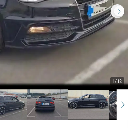
1
/
12