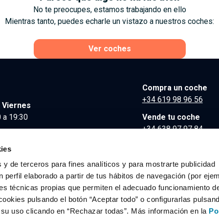
No te preocupes, estamos trabajando en ello
Mientras tanto, puedes echarle un vistazo a nuestros coches:
Ver coches
Compra un coche
+34 619 98 96 56
 Viernes
 a 19:30
Vende tu coche
+34 638 97 97 84
Comunicación y Pre
ies
contacto@clidrive.co
 y de terceros para fines analíticos y para mostrarte publicidad
 perfil elaborado a partir de tus hábitos de navegación (por eje
es técnicas propias que permiten el adecuado funcionamiento del
os derechos reservados.
cookies pulsando el botón “Aceptar todo” o configurarlas pulsan
r su uso clicando en “Rechazar todas”. Más información en la
Po