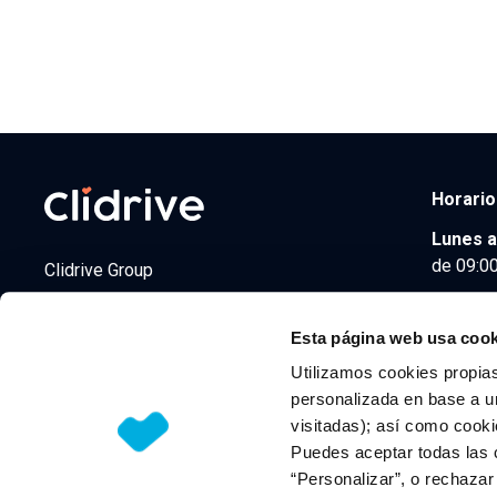
Horario
Lunes a
de 09:00
Clidrive Group
Av. de Manoteras, 38
Madrid
28050
Esta página web usa cook
Utilizamos cookies propias
personalizada en base a un
visitadas); así como cooki
© 2026 CLIDRIVE CAPITAL, SOCIEDAD LIMITADA. Todos l
Puedes aceptar todas las 
“Personalizar”, o rechaza