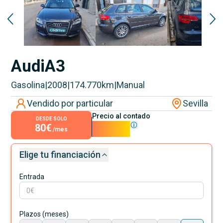
Audi
A3
Gasolina
|
2008
|
174.770
km
|
Manual
Vendido por particular
Sevilla
Precio al contado
DESDE SOLO
80€
7.199€
/mes
Elige tu financiación
Entrada
Plazos (meses)