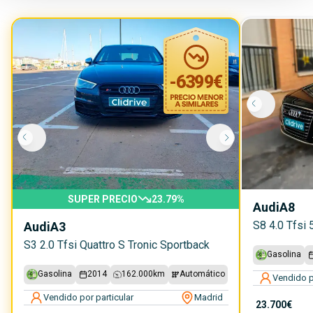
-
6399
€
SUPER PRECIO
23.79
%
Audi
A8
S8 4.0 Tfsi 
Audi
A3
S3 2.0 Tfsi Quattro S Tronic Sportback
Gasolina
Gasolina
2014
162.000
km
Automático
Vendido p
Vendido por particular
Madrid
23.700€