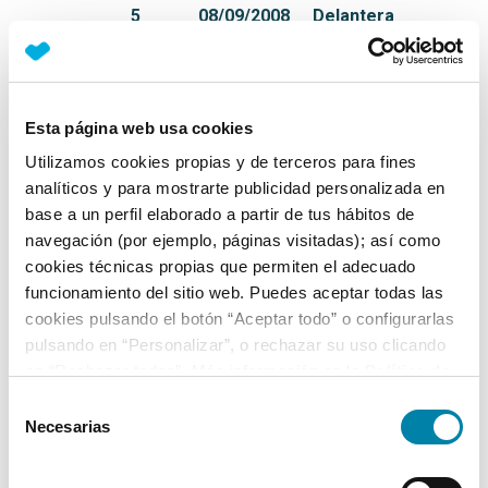
5
08/09/2008
Delantera
Equipamiento*
Esta página web usa cookies
Detalles destacados
Utilizamos cookies propias y de terceros para fines
analíticos y para mostrarte publicidad personalizada en
VERSIÓN CORRECTA: Sportback 1.8 TFSI 160cv
base a un perfil elaborado a partir de tus hábitos de
Ambition
navegación (por ejemplo, páginas visitadas); así como
cookies técnicas propias que permiten el adecuado
Ficha técnica
funcionamiento del sitio web. Puedes aceptar todas las
cookies pulsando el botón “Aceptar todo” o configurarlas
pulsando en “Personalizar”, o rechazar su uso clicando
Exterior
en “Rechazar todas”. Más información en la
Política de
Cookies
.
Selección
Interior
Necesarias
de
consentimiento
Seguridad