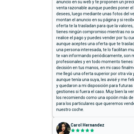
anuncio en su web y te proponen un prec
venta razonable aunque puedes poner el
desees, luego mediante unas fotos del ve
montan el anuncio en su página y si reci
oferta te la trasladan para que la valores,
tienes ningún compromiso mientras no s
realice el pago y puedes vender por tu cu
aunque aceptes una oferta que te trasla
una persona interesada, te lo facilitan m
te van informando periódicamente, son 
profesionales y en todo momento tienes 
decisión en tus manos, en mi caso final
me llegó una oferta superior por otra vía y
aunque tenía una suya, les avisé y me fel
y quedaron a mi disposición para futuras
gestiones si fuera el caso. Muy bien la ve
los recomiendo como una opción más de
para los particulares que queremos vend
nuestro coche.
Carol Hernandez