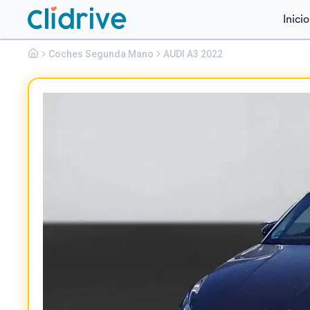
Inicio
Audi
Coches Segunda Mano
A3
AUDI A3 2022
SPORTBACK ADVANCED 35 TFSI 110KW S TRON