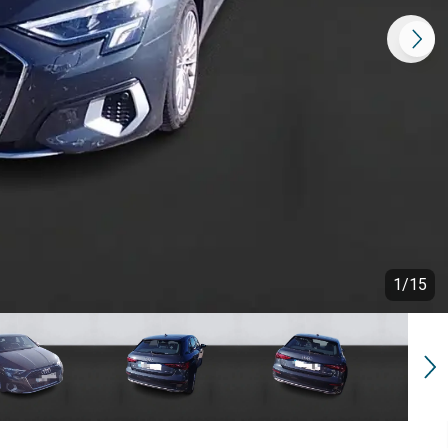
1
/
15