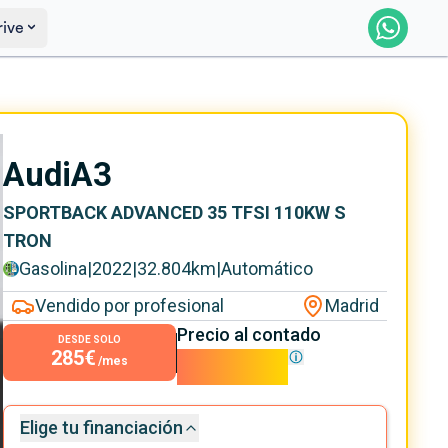
rive
Reservar
Saber más
Audi
A3
SPORTBACK ADVANCED 35 TFSI 110KW S
TRON
Gasolina
|
2022
|
32.804
km
|
Automático
Vendido por profesional
Madrid
Precio al contado
DESDE SOLO
285€
25.790€
/mes
Elige tu financiación