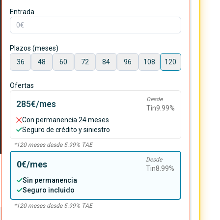
Entrada
Plazos (meses)
36
48
60
72
84
96
108
120
Ofertas
Desde
285€
/mes
Tin
9.99
%
Con permanencia 24 meses
Seguro de crédito y siniestro
*
120
meses desde
5.99
% TAE
Desde
0€
/mes
Tin
8.99
%
Sin permanencia
Seguro incluido
*
120
meses desde
5.99
% TAE