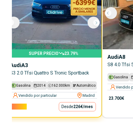
-
6399
€
SUPER PRECIO
23.79
%
Audi
A8
S8 4.0 Tfsi 
Audi
A3
S3 2.0 Tfsi Quattro S Tronic Sportback
Gasolina
Gasolina
2014
162.000
km
Automático
Vendido p
Vendido por particular
Madrid
23.700€
20.500€
Desde
226€
/mes