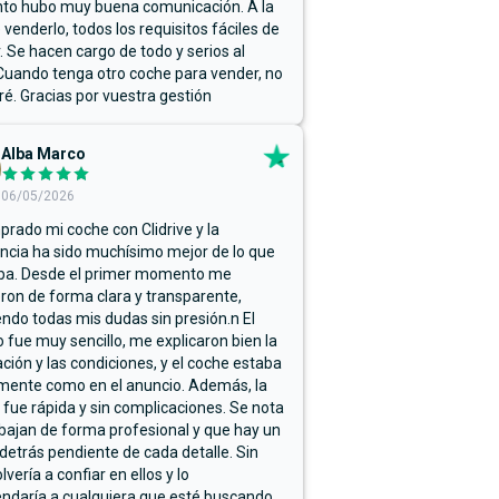
o hubo muy buena comunicación. A la
 venderlo, todos los requisitos fáciles de
r. Se hacen cargo de todo y serios al
Cuando tenga otro coche para vender, no
ré. Gracias por vuestra gestión
Alba Marco
06/05/2026
rado mi coche con Clidrive y la
ncia ha sido muchísimo mejor de lo que
ba. Desde el primer momento me
ron de forma clara y transparente,
endo todas mis dudas sin presión.n El
 fue muy sencillo, me explicaron bien la
ación y las condiciones, y el coche estaba
mente como en el anuncio. Además, la
 fue rápida y sin complicaciones. Se nota
bajan de forma profesional y que hay un
detrás pendiente de cada detalle. Sin
lvería a confiar en ellos y lo
ndaría a cualquiera que esté buscando