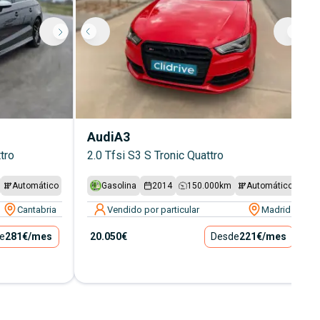
Audi
A3
tro
2.0 Tfsi S3 S Tronic Quattro
Automático
Gasolina
2014
150.000
km
Automático
Cantabria
Vendido por particular
Madrid
e
281€
/mes
20.050€
Desde
221€
/mes