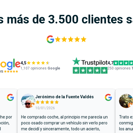
s más de 3.500 clientes 
4,5
4,7
1,107
opiniones
Google
250 opiniones
Jerónimo de la Fuente Valdés
10/01/2026
che por
He comprado coche, al principio me parecía un
Trato e
ción,
poco osado comprar un vehículo sin verlo pero
conmigo
l
me decidí y sinceramente, todo un acierto,
los anu