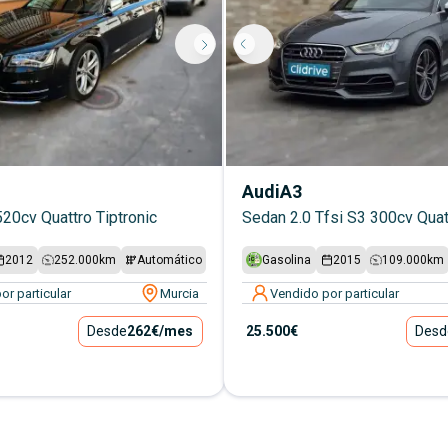
Audi
A3
520cv Quattro Tiptronic
Sedan 2.0 Tfsi S3 300cv Quat
2012
252.000
km
Automático
Gasolina
2015
109.000
km
or particular
Murcia
Vendido por particular
Desde
262€
/mes
25.500€
Desd