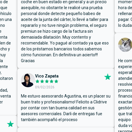
io de
coche en buen estado en general y a un precio
moment
 que
asequible, no obstante le realicé una prueba
hora de
hículo
personal donde detecte pequeño babeo de
rellena
ben una
aceite de la junta del cárter, lo llevé a taller para
pagar. 
 no
repararlo y no tuve ningún problema, el seguro
lo duda
e
premiun se hizo cargo de la factura sin
enta
demasiada dilatación. Muy contento y
den de
recomendable. Yo pagué al contado ya que eso
ucho y
de los préstamos bancarios todos sabemos
muy
cómo funcionan. En definitiva un acierto!!!
la
Gracias
He comp
mente
experie
,
espera
Vico Zapata
icitaron
atendie
resolvi
09/02/2026
rdad,
proceso
 venta
Me estuvo asesorando Agustina, es un placer su
financi
er
buen trato y profesionalismo! Felicito a Clidrive
exacta
por contar con tan buena calidad en sus
gestión
asesores comerciales. Darli de entregas fue
que tra
también acompañó el proceso
equipo 
duda vo
recome