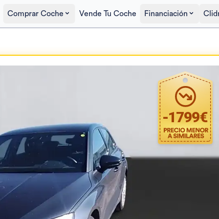
Comprar Coche
Vende Tu Coche
Financiación
Clid
Precio al contado
25.790€
-
1799
€