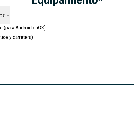
Equipamiento*
dos
e (para Android o iOS)
uce y carretera)