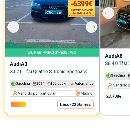
-
6399
€
SUPER PRECIO
23.79
%
Audi
A8
S8 4.0 Tfsi 
Audi
A3
S3 2.0 Tfsi Quattro S Tronic Sportback
Gasolina
Gasolina
2014
162.000
km
Automático
Vendido p
Vendido por particular
Madrid
23.700€
20.500€
Desde
226€
/mes