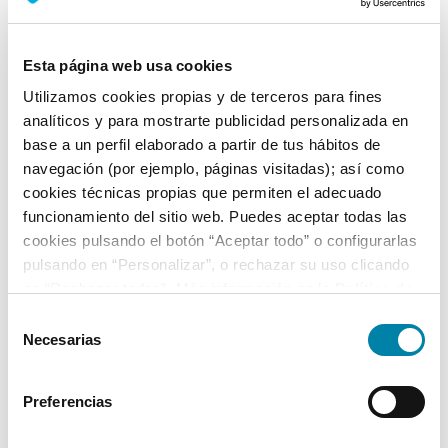
Nº Asientos
Matriculación
Tracción
5
16/04/2014
Delantera
Esta página web usa cookies
Utilizamos cookies propias y de terceros para fines
Equipamiento*
analíticos y para mostrarte publicidad personalizada en
base a un perfil elaborado a partir de tus hábitos de
Ficha técnica
navegación (por ejemplo, páginas visitadas); así como
cookies técnicas propias que permiten el adecuado
Exterior
funcionamiento del sitio web. Puedes aceptar todas las
cookies pulsando el botón “Aceptar todo” o configurarlas
pulsando en “Personalizar”, o rechazar su uso clicando
Interior
en “Rechazar todas”. Más información en la
Política de
Cookies
.
Selección
Seguridad
Necesarias
de
consentimiento
Multimedia
Preferencias