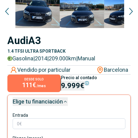
Audi
A3
1.4 TFSI ULTRA SPORTBACK
Gasolina
|
2014
|
209.000
km
|
Manual
Vendido por particular
Barcelona
Precio al contado
DESDE SOLO
111€
9.999€
/mes
Elige tu financiación
Entrada