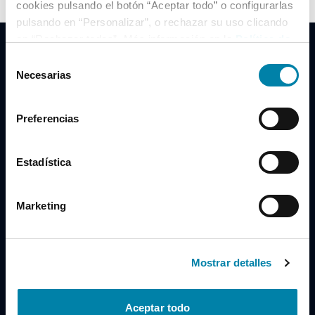
cookies pulsando el botón “Aceptar todo” o configurarlas
pulsando en “Personalizar”, o rechazar su uso clicando
en “Rechazar todas”. Más información en la
Política de
Cookies
.
Selección
Necesarias
de
consentimiento
Clidrive Group
Preferencias
Av. de Manoteras, 38
Madrid
28050
Estadística
Horario
Marketing
Lunes a Viernes
de 09:00 a 19:30
Compra un coche
+34 619 98 96 56
Mostrar detalles
Vende tu coche
+34 638 97 97 84
Aceptar todo