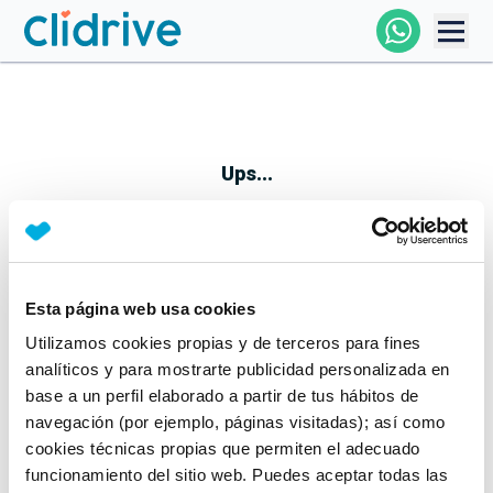
Comprar Coche
Todos Los Coches
Ups...
Profesional
Particular
Esta página web usa cookies
Parece que algo no ha ido bien
Utilizamos cookies propias y de terceros para fines
Financiación
No te preocupes, estamos trabajando en ello
analíticos y para mostrarte publicidad personalizada en
Mientras tanto, puedes echarle un vistazo a nuestros
base a un perfil elaborado a partir de tus hábitos de
Clidrive
coches:
navegación (por ejemplo, páginas visitadas); así como
cookies técnicas propias que permiten el adecuado
Ver coches
funcionamiento del sitio web. Puedes aceptar todas las