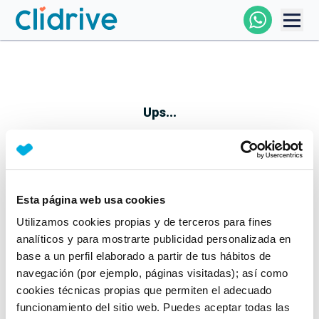
Comprar Coche
Todos Los Coches
Ups...
Profesional
Particular
Esta página web usa cookies
Parece que algo no ha ido bien
Utilizamos cookies propias y de terceros para fines
Financiación
No te preocupes, estamos trabajando en ello
analíticos y para mostrarte publicidad personalizada en
Mientras tanto, puedes echarle un vistazo a nuestros
base a un perfil elaborado a partir de tus hábitos de
Clidrive
coches:
navegación (por ejemplo, páginas visitadas); así como
cookies técnicas propias que permiten el adecuado
Ver coches
funcionamiento del sitio web. Puedes aceptar todas las