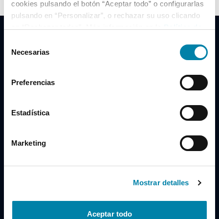
cookies pulsando el botón “Aceptar todo” o configurarlas
pulsando en “Personalizar”, o rechazar su uso clicando
en “Rechazar todas”. Más información en la
Política de
Cookies
.
Selección
Necesarias
de
consentimiento
Clidrive Group
Preferencias
Av. de Manoteras, 38
Madrid
28050
Estadística
Horario
Marketing
Lunes a Viernes
de 09:00 a 19:30
Compra un coche
+34 619 98 96 56
Mostrar detalles
Vende tu coche
+34 638 97 97 84
Aceptar todo