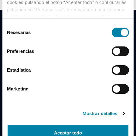
cookies pulsando el botón “Aceptar todo” o configurarlas
pulsando en “Personalizar”, o rechazar su uso clicando
en “Rechazar todas”. Más información en la
Política de
Cookies
.
Selección
Necesarias
de
consentimiento
Clidrive Group
Preferencias
Av. de Manoteras, 38
Madrid
28050
Estadística
Horario
Marketing
Lunes a Viernes
de 09:00 a 19:30
Compra un coche
+34 619 98 96 56
Mostrar detalles
Vende tu coche
+34 638 97 97 84
Aceptar todo