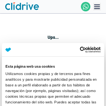
Comprar Coche
Todos Los Coches
Ups...
Profesional
Particular
Esta página web usa cookies
Parece que algo no ha ido bien
Utilizamos cookies propias y de terceros para fines
Financiación
No te preocupes, estamos trabajando en ello
analíticos y para mostrarte publicidad personalizada en
Mientras tanto, puedes echarle un vistazo a nuestros
base a un perfil elaborado a partir de tus hábitos de
Clidrive
coches:
navegación (por ejemplo, páginas visitadas); así como
cookies técnicas propias que permiten el adecuado
Ver coches
funcionamiento del sitio web. Puedes aceptar todas las