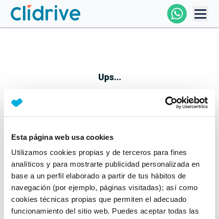
Comprar Coche
Todos Los Coches
Ups...
Profesional
Particular
Esta página web usa cookies
Parece que algo no ha ido bien
Utilizamos cookies propias y de terceros para fines
Financiación
No te preocupes, estamos trabajando en ello
analíticos y para mostrarte publicidad personalizada en
Mientras tanto, puedes echarle un vistazo a nuestros
base a un perfil elaborado a partir de tus hábitos de
Clidrive
coches:
navegación (por ejemplo, páginas visitadas); así como
cookies técnicas propias que permiten el adecuado
Ver coches
funcionamiento del sitio web. Puedes aceptar todas las