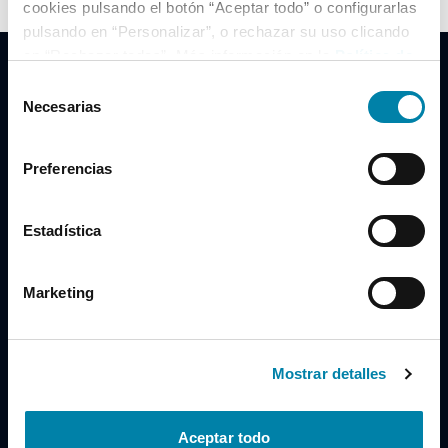
cookies pulsando el botón “Aceptar todo” o configurarlas
pulsando en “Personalizar”, o rechazar su uso clicando
en “Rechazar todas”. Más información en la
Política de
Cookies
.
Selección
Necesarias
de
consentimiento
Clidrive Group
Preferencias
Av. de Manoteras, 38
Madrid
28050
Estadística
Horario
Marketing
Lunes a Viernes
de 09:00 a 19:30
Compra un coche
+34 619 98 96 56
Mostrar detalles
Vende tu coche
+34 638 97 97 84
Aceptar todo