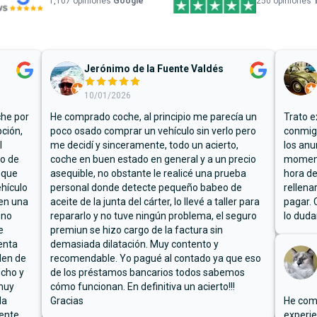
1,107
opiniones
Google
250 opiniones
Jerónimo de la Fuente Valdés
10/01/2026
che por
He comprado coche, al principio me parecía un
Trato e
ción,
poco osado comprar un vehículo sin verlo pero
conmigo
l
me decidí y sinceramente, todo un acierto,
los anu
io de
coche en buen estado en general y a un precio
moment
 que
asequible, no obstante le realicé una prueba
hora de
hículo
personal donde detecte pequeño babeo de
rellena
ben una
aceite de la junta del cárter, lo llevé a taller para
pagar. 
 no
repararlo y no tuve ningún problema, el seguro
lo duda
e
premiun se hizo cargo de la factura sin
enta
demasiada dilatación. Muy contento y
den de
recomendable. Yo pagué al contado ya que eso
ucho y
de los préstamos bancarios todos sabemos
muy
cómo funcionan. En definitiva un acierto!!!
la
Gracias
He comp
mente
experie