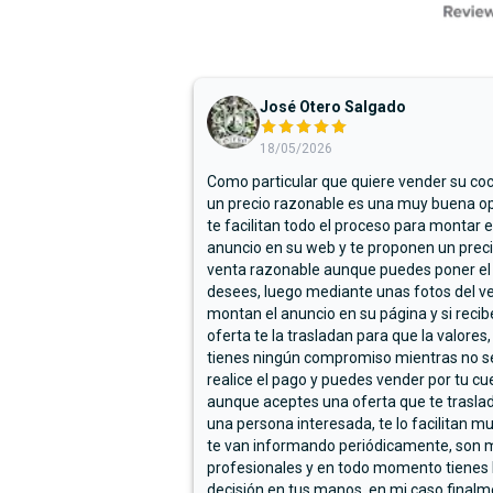
José Otero Salgado
18/05/2026
Como particular que quiere vender su co
un precio razonable es una muy buena op
te facilitan todo el proceso para montar e
anuncio en su web y te proponen un prec
venta razonable aunque puedes poner el
desees, luego mediante unas fotos del ve
montan el anuncio en su página y si reci
oferta te la trasladan para que la valores,
tienes ningún compromiso mientras no s
realice el pago y puedes vender por tu cu
aunque aceptes una oferta que te trasla
una persona interesada, te lo facilitan m
te van informando periódicamente, son 
profesionales y en todo momento tienes 
decisión en tus manos, en mi caso final