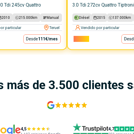
0 Tdi 245cv Quattro
3.0 Tdi 272cv Quattro Tiptroni
2010
215.000
km
Manual
Diésel
2015
137.000
km
or particular
Teruel
Vendido por particular
Desde
111€
/mes
26.550€
Desd
s más de 3.500 clientes 
4,5
4,7