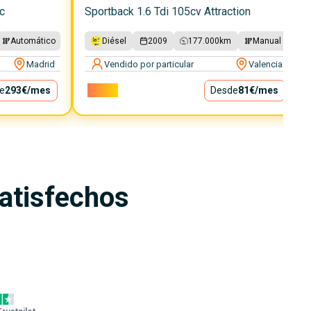
c
Sportback 1.6 Tdi 105cv Attraction
Automático
Diésel
2009
177.000
km
Manual
Madrid
Vendido por particular
Valencia
e
293€
/mes
7.300€
Desde
81€
/mes
satisfechos