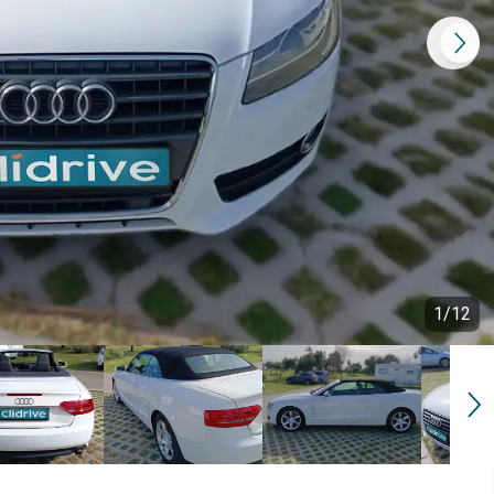
1
/
12