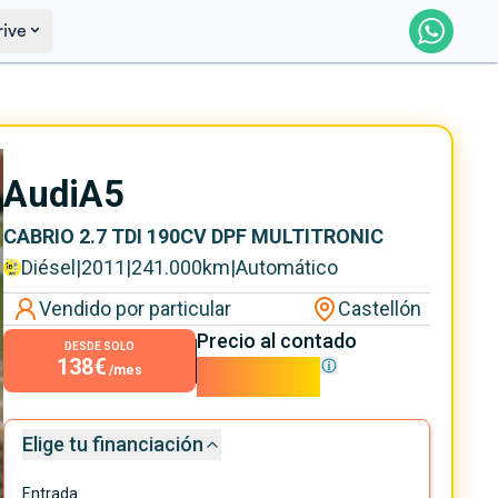
rive
Saber más
Ver certificación
Audi
A5
CABRIO 2.7 TDI 190CV DPF MULTITRONIC
Diésel
|
2011
|
241.000
km
|
Automático
Vendido por particular
Castellón
Precio al contado
DESDE SOLO
138€
12.500€
/mes
Elige tu financiación
Entrada