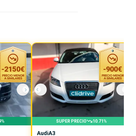
-
2150
€
-
900
€
9
%
SUPER PRECIO
10.71
%
Audi
A3