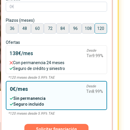
Plazos (meses)
36
48
60
72
84
96
108
120
Ofertas
Desde
138€
/mes
Tin
9.99
%
Con permanencia 24 meses
Seguro de crédito y siniestro
*
120
meses desde
5.99
% TAE
Desde
0€
/mes
Tin
8.99
%
Sin permanencia
Seguro incluido
*
120
meses desde
5.99
% TAE
Solicitar financiación