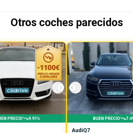
Otros coches parecidos
-
1100
€
UEN PRECIO
9.91
%
BUEN PRECIO
7.4
Audi
Q7