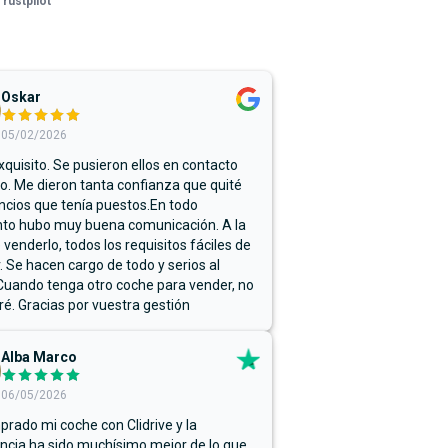
Trustpilot
Oskar
05/02/2026
xquisito. Se pusieron ellos en contacto
. Me dieron tanta confianza que quité
ncios que tenía puestos.En todo
o hubo muy buena comunicación. A la
 venderlo, todos los requisitos fáciles de
r. Se hacen cargo de todo y serios al
Cuando tenga otro coche para vender, no
ré. Gracias por vuestra gestión
Alba Marco
06/05/2026
rado mi coche con Clidrive y la
ncia ha sido muchísimo mejor de lo que