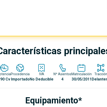
Características principale
otencia
Procedencia
IVA
Nº Asientos
Matriculación
Tracció
90 Cv
Importado
No Deducible
4
30/05/2011
Delante
Equipamiento*