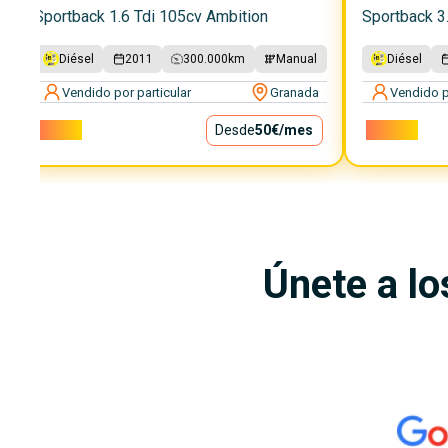
Sportback 1.6 Tdi 105cv Ambition
Sportback 3.
Diésel
2011
300.000
km
Manual
Diésel
Vendido por particular
Granada
Vendido p
4.500€
Desde
50€
/mes
10.000€
Únete a lo