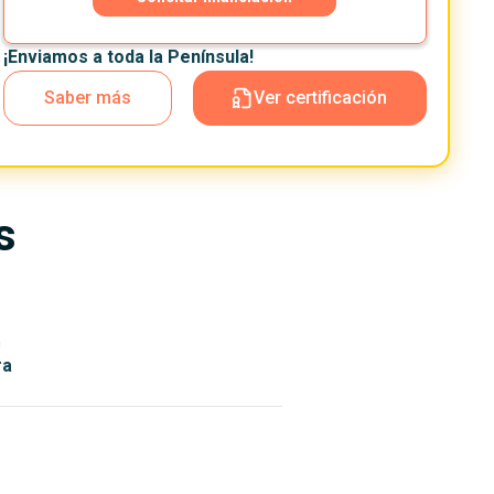
¡Enviamos a toda la Península!
Saber más
Ver certificación
s
n
ra