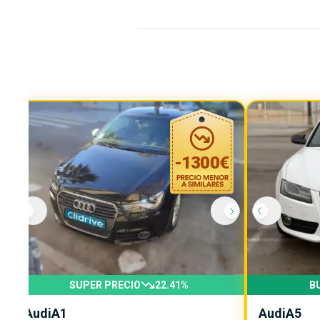
-
1300
€
SUPER PRECIO
22.41
%
B
Audi
A1
Audi
A5