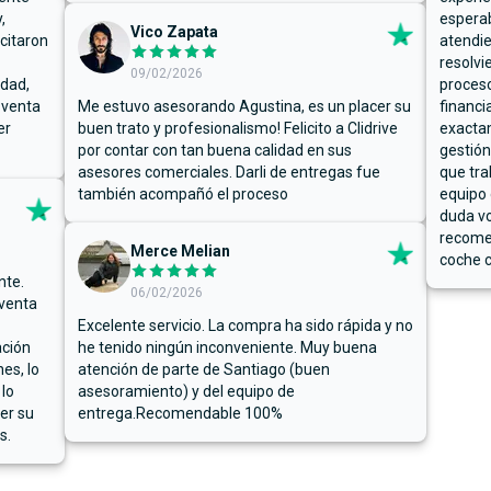
,
espera
Vico Zapata
icitaron
atendie
resolvi
09/02/2026
rdad,
proceso
 venta
Me estuvo asesorando Agustina, es un placer su
financi
er
buen trato y profesionalismo! Felicito a Clidrive
exacta
por contar con tan buena calidad en sus
gestión
asesores comerciales. Darli de entregas fue
que tra
también acompañó el proceso
equipo 
duda vo
recome
Merce Melian
coche c
nte.
06/02/2026
 venta
Excelente servicio. La compra ha sido rápida y no
ación
he tenido ningún inconveniente. Muy buena
es, lo
atención de parte de Santiago (buen
 lo
asesoramiento) y del equipo de
er su
entrega.Recomendable 100%
s.