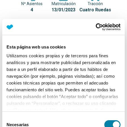
Nº Asientos
Matriculación
Tracción
4
13/01/2023
Cuatro Ruedas
Equipamiento*
Detalles destacados
Esta página web usa cookies
Conexión inalámbrica con Apple Carplay
Utilizamos cookies propias y de terceros para fines
analíticos y para mostrarte publicidad personalizada en
Faros Matrix LED
base a un perfil elaborado a partir de tus hábitos de
Luces traseras LED
navegación (por ejemplo, páginas visitadas); así como
cookies técnicas propias que permiten el adecuado
+ Ver todos
funcionamiento del sitio web. Puedes aceptar todas las
cookies pulsando el botón “Aceptar todo” o configurarlas
Ficha técnica
pulsando en “Personalizar”, o rechazar su uso clicando
en “Rechazar todas”. Más información en la
Política de
Cookies
.
Exterior
Selección
Necesarias
de