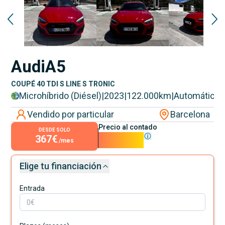
Audi
A5
COUPÉ 40 TDI S LINE S TRONIC
Microhíbrido (Diésel)
|
2023
|
122.000
km
|
Automático
Vendido por particular
Barcelona
Precio al contado
DESDE SOLO
367€
33.300€
/mes
Elige tu financiación
Entrada