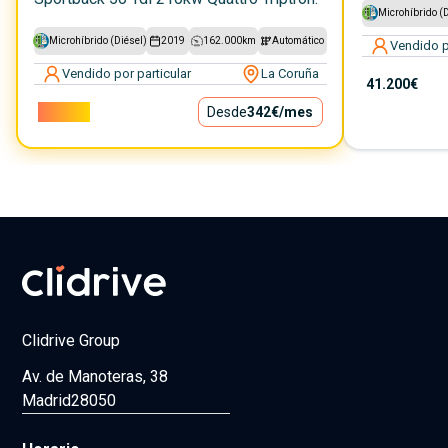
Microhíbrido (D
Microhíbrido (Diésel)
2019
162.000
km
Automático
Vendido p
Vendido por particular
La Coruña
41.200€
31.000€
Desde
342€
/mes
Clidrive Group
Av. de Manoteras, 38
Madrid
28050