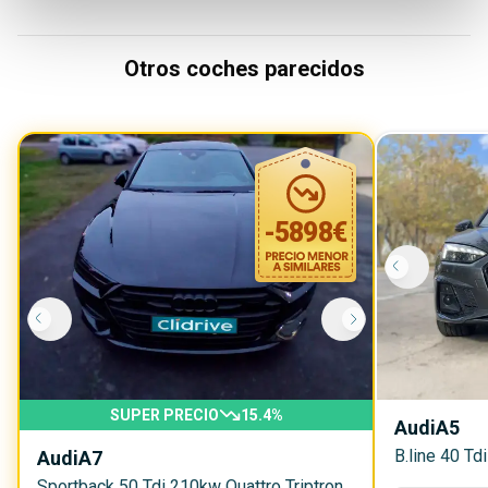
Otros coches parecidos
-
5898
€
SUPER PRECIO
15.4
%
Audi
A5
B.line 40 Td
Audi
A7
Sportback 50 Tdi 210kw Quattro Triptron.