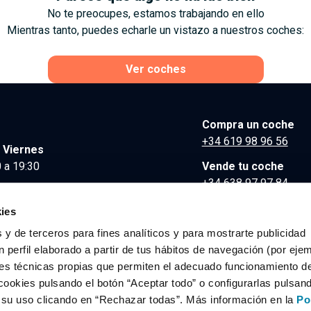
No te preocupes, estamos trabajando en ello
Mientras tanto, puedes echarle un vistazo a nuestros coches:
Ver coches
Compra un coche
+34 619 98 96 56
 Viernes
 a 19:30
Vende tu coche
+34 638 97 97 84
Comunicación y Pre
ies
contacto@clidrive.co
 y de terceros para fines analíticos y para mostrarte publicidad
 perfil elaborado a partir de tus hábitos de navegación (por eje
es técnicas propias que permiten el adecuado funcionamiento del
os derechos reservados.
cookies pulsando el botón “Aceptar todo” o configurarlas pulsan
r su uso clicando en “Rechazar todas”. Más información en la
Po