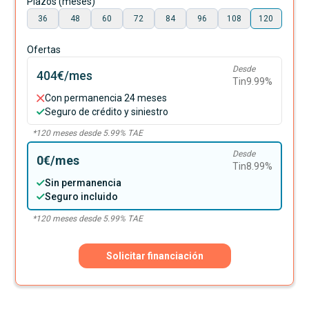
Plazos (meses)
36
48
60
72
84
96
108
120
Ofertas
Desde
404€
/mes
Tin
9.99
%
Con permanencia 24 meses
Seguro de crédito y siniestro
*
120
meses desde
5.99
% TAE
Desde
0€
/mes
Tin
8.99
%
Sin permanencia
Seguro incluido
*
120
meses desde
5.99
% TAE
Solicitar financiación