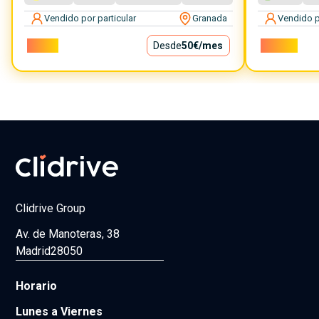
Vendido por particular
Granada
Vendido p
4.500€
Desde
50€
/mes
26.550€
Clidrive Group
Av. de Manoteras, 38
Madrid
28050
Horario
Lunes a Viernes