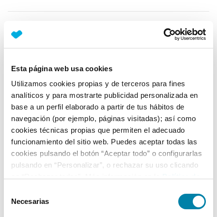
Equipamiento*
Detalles destacados
Esta página web usa cookies
Android Auto y Apple CarPlay inalámbrico
Utilizamos cookies propias y de terceros para fines
Faros LED
analíticos y para mostrarte publicidad personalizada en
Luz diurna LED
base a un perfil elaborado a partir de tus hábitos de
navegación (por ejemplo, páginas visitadas); así como
+ Ver todos
cookies técnicas propias que permiten el adecuado
funcionamiento del sitio web. Puedes aceptar todas las
Ficha técnica
cookies pulsando el botón “Aceptar todo” o configurarlas
pulsando en “Personalizar”, o rechazar su uso clicando
en “Rechazar todas”. Más información en la
Política de
Exterior
Cookies
.
Selección
Necesarias
de
Interior
consentimiento