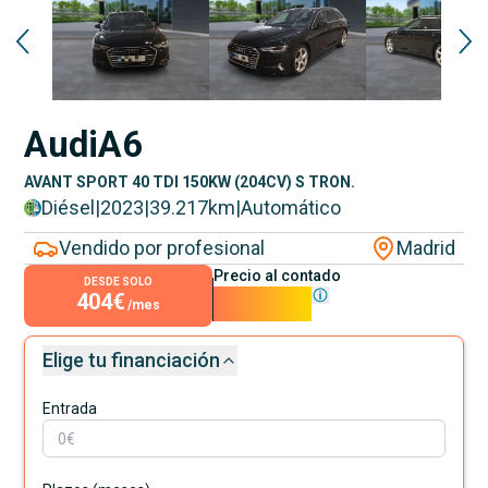
Audi
A6
AVANT SPORT 40 TDI 150KW (204CV) S TRON.
Diésel
|
2023
|
39.217
km
|
Automático
Vendido por profesional
Madrid
Precio al contado
DESDE SOLO
404€
36.590€
/mes
Elige tu financiación
Entrada