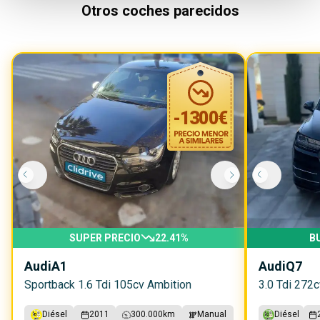
Otros coches parecidos
-
1300
€
SUPER PRECIO
22.41
%
B
Audi
A1
Audi
Q7
Sportback 1.6 Tdi 105cv Ambition
3.0 Tdi 272c
Diésel
2011
300.000
km
Manual
Diésel