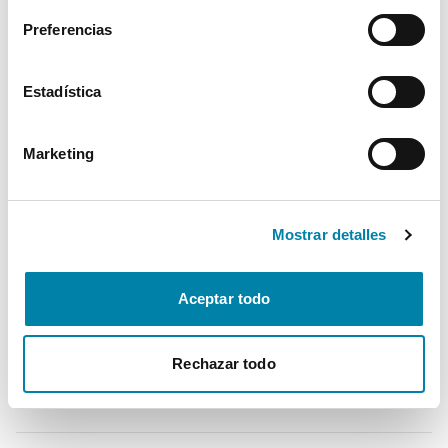
Preferencias
Seguridad
Estadística
Multimedia
Marketing
Confort
* La información de Equipamiento puede no reflejar todos los detalles
Mostrar detalles
específicos del vehículo.
Para cualquier duda, contacta con nuestro equipo.
Aceptar todo
Más de 3.500 clientes satisfechos
Rechazar todo