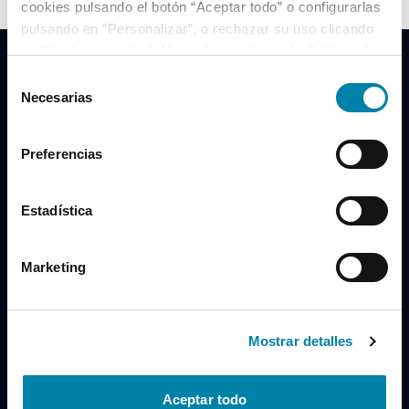
cookies pulsando el botón “Aceptar todo” o configurarlas
pulsando en “Personalizar”, o rechazar su uso clicando
en “Rechazar todas”. Más información en la
Política de
Cookies
.
Selección
Necesarias
de
consentimiento
Clidrive Group
Preferencias
Av. de Manoteras, 38
Madrid
28050
Estadística
Horario
Marketing
Lunes a Viernes
de 09:00 a 19:30
Compra un coche
+34 619 98 96 56
Mostrar detalles
Vende tu coche
+34 638 97 97 84
Aceptar todo