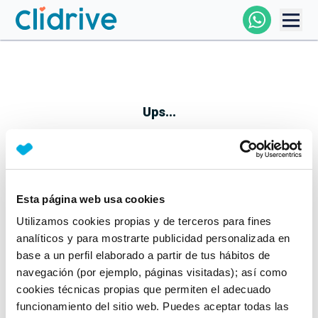
Comprar Coche
Todos Los Coches
Ups...
Profesional
Particular
Esta página web usa cookies
Parece que algo no ha ido bien
Utilizamos cookies propias y de terceros para fines
Financiación
No te preocupes, estamos trabajando en ello
analíticos y para mostrarte publicidad personalizada en
Mientras tanto, puedes echarle un vistazo a nuestros
base a un perfil elaborado a partir de tus hábitos de
Clidrive
coches:
navegación (por ejemplo, páginas visitadas); así como
cookies técnicas propias que permiten el adecuado
Ver coches
funcionamiento del sitio web. Puedes aceptar todas las