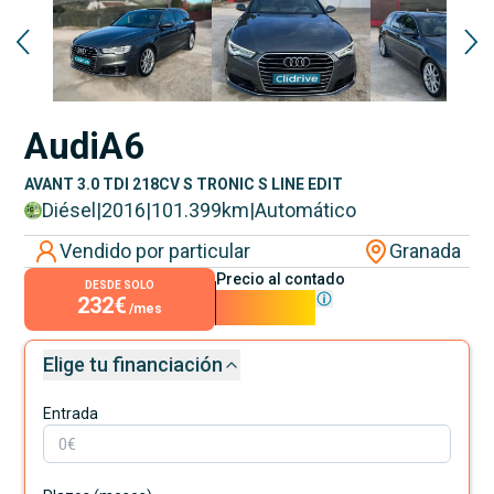
Audi
A6
AVANT 3.0 TDI 218CV S TRONIC S LINE EDIT
Diésel
|
2016
|
101.399
km
|
Automático
Vendido por particular
Granada
Precio al contado
DESDE SOLO
232€
21.000€
/mes
Elige tu financiación
Entrada