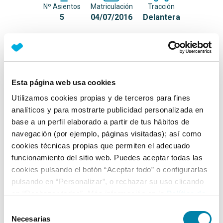
Nº Asientos
Matriculación
Tracción
5
04/07/2016
Delantera
Equipamiento*
Detalles destacados
Esta página web usa cookies
Faros Xénon
Utilizamos cookies propias y de terceros para fines
analíticos y para mostrarte publicidad personalizada en
Acabado deportivo
base a un perfil elaborado a partir de tus hábitos de
Arranque sin llave
navegación (por ejemplo, páginas visitadas); así como
cookies técnicas propias que permiten el adecuado
+ Ver todos
funcionamiento del sitio web. Puedes aceptar todas las
cookies pulsando el botón “Aceptar todo” o configurarlas
Ficha técnica
pulsando en “Personalizar”, o rechazar su uso clicando
en “Rechazar todas”. Más información en la
Política de
Cookies
.
Exterior
Selección
Necesarias
de