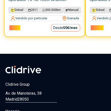
Diésel
2011
300.000
km
Manual
Diésel
Vendido por particular
Granada
Vendido p
4.500€
Desde
50€
/mes
10.000€
Clidrive Group
Av. de Manoteras, 38
Madrid
28050