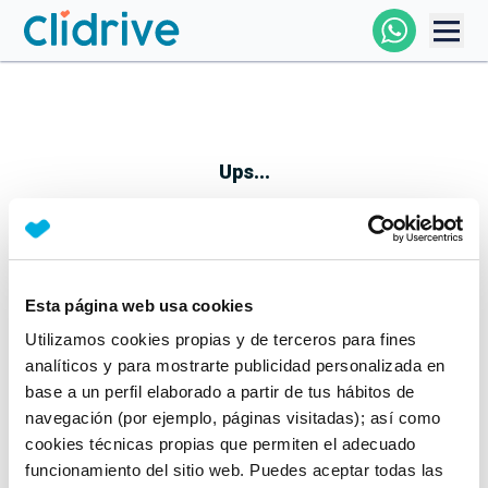
Comprar Coche
Todos Los Coches
Ups...
Profesional
Particular
Esta página web usa cookies
Parece que algo no ha ido bien
Utilizamos cookies propias y de terceros para fines
Financiación
No te preocupes, estamos trabajando en ello
analíticos y para mostrarte publicidad personalizada en
Mientras tanto, puedes echarle un vistazo a nuestros
base a un perfil elaborado a partir de tus hábitos de
Clidrive
coches:
navegación (por ejemplo, páginas visitadas); así como
cookies técnicas propias que permiten el adecuado
Ver coches
funcionamiento del sitio web. Puedes aceptar todas las