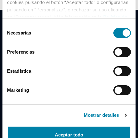
cookies pulsando el botón “Aceptar todo” o configurarlas
pulsando en “Personalizar”, o rechazar su uso clicando
en “Rechazar todas”. Más información en la
Política de
Cookies
.
Selección
Necesarias
de
consentimiento
Clidrive Group
Preferencias
Av. de Manoteras, 38
Madrid
28050
Estadística
Horario
Marketing
Lunes a Viernes
de 09:00 a 19:30
Compra un coche
+34 619 98 96 56
Mostrar detalles
Vende tu coche
+34 638 97 97 84
Aceptar todo