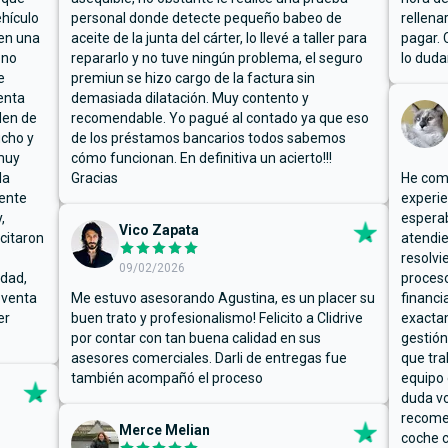
hículo
personal donde detecte pequeño babeo de
rellena
ben una
aceite de la junta del cárter, lo llevé a taller para
pagar. 
 no
repararlo y no tuve ningún problema, el seguro
lo duda
e
premiun se hizo cargo de la factura sin
enta
demasiada dilatación. Muy contento y
den de
recomendable. Yo pagué al contado ya que eso
ucho y
de los préstamos bancarios todos sabemos
muy
cómo funcionan. En definitiva un acierto!!!
la
Gracias
He comp
mente
experie
,
espera
Vico Zapata
icitaron
atendie
resolvi
09/02/2026
rdad,
proceso
 venta
Me estuvo asesorando Agustina, es un placer su
financi
er
buen trato y profesionalismo! Felicito a Clidrive
exacta
por contar con tan buena calidad en sus
gestión
asesores comerciales. Darli de entregas fue
que tra
también acompañó el proceso
equipo 
duda vo
recome
Merce Melian
coche c