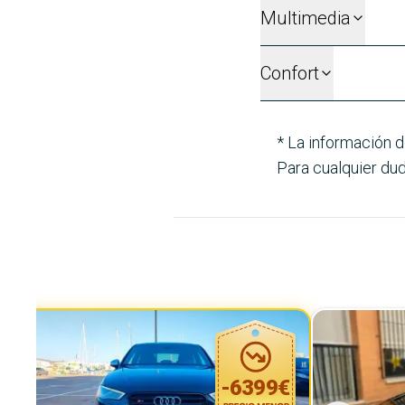
Multimedia
Confort
* La información d
Para cualquier dud
-
6399
€