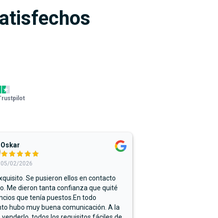
satisfechos
Trustpilot
Oskar
05/02/2026
xquisito. Se pusieron ellos en contacto
. Me dieron tanta confianza que quité
ncios que tenía puestos.En todo
o hubo muy buena comunicación. A la
 venderlo, todos los requisitos fáciles de