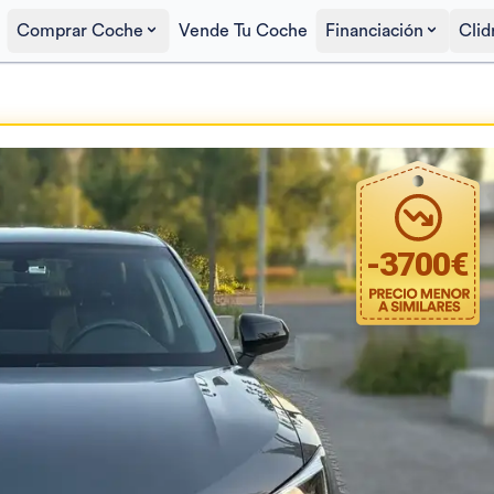
Comprar Coche
Vende Tu Coche
Financiación
Clid
Precio al contado
25.900€
-
3700
€