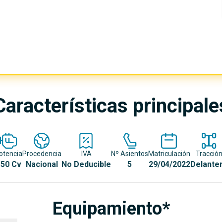
Características principale
otencia
Procedencia
IVA
Nº Asientos
Matriculación
Tracció
50 Cv
Nacional
No Deducible
5
29/04/2022
Delante
Equipamiento*