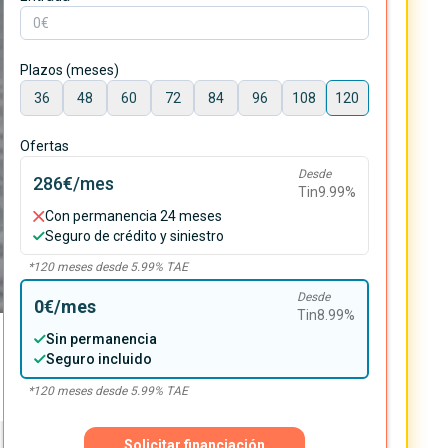
Plazos (meses)
36
48
60
72
84
96
108
120
Ofertas
Desde
286€
/mes
Tin
9.99
%
Con permanencia 24 meses
Seguro de crédito y siniestro
*
120
meses desde
5.99
% TAE
Desde
0€
/mes
Tin
8.99
%
Sin permanencia
Seguro incluido
*
120
meses desde
5.99
% TAE
Solicitar financiación