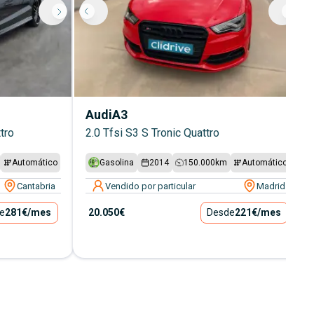
Audi
A3
tro
2.0 Tfsi S3 S Tronic Quattro
Automático
Gasolina
2014
150.000
km
Automático
Cantabria
Vendido por particular
Madrid
e
281€
/mes
20.050€
Desde
221€
/mes