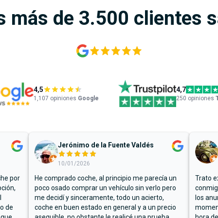
s más de 3.500 clientes 
4,5
4,7
1,107
opiniones
Google
250 opiniones
Jerónimo de la Fuente Valdés
10/01/2026
che por
He comprado coche, al principio me parecía un
Trato e
ción,
poco osado comprar un vehículo sin verlo pero
conmigo
l
me decidí y sinceramente, todo un acierto,
los anu
io de
coche en buen estado en general y a un precio
moment
 que
asequible, no obstante le realicé una prueba
hora de