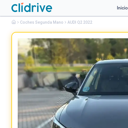
Inicio
Audi
Coches Segunda Mano
Q2
AUDI Q2 2022
BLACK LINE 35 TFSI 110KW S TRONIC