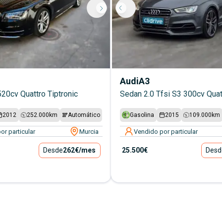
Audi
A3
520cv Quattro Tiptronic
Sedan 2.0 Tfsi S3 300cv Quat
2012
252.000
km
Automático
Gasolina
2015
109.000
km
or particular
Murcia
Vendido por particular
Desde
262€
/mes
25.500€
Desd