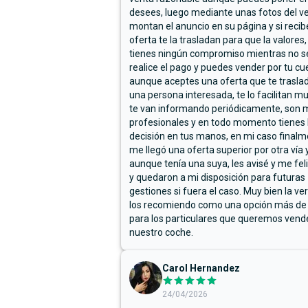
desees, luego mediante unas fotos del ve
montan el anuncio en su página y si reci
oferta te la trasladan para que la valores,
tienes ningún compromiso mientras no s
realice el pago y puedes vender por tu cu
aunque aceptes una oferta que te trasla
una persona interesada, te lo facilitan m
te van informando periódicamente, son 
profesionales y en todo momento tienes 
decisión en tus manos, en mi caso final
me llegó una oferta superior por otra vía y
aunque tenía una suya, les avisé y me fel
y quedaron a mi disposición para futuras
gestiones si fuera el caso. Muy bien la ve
los recomiendo como una opción más de
para los particulares que queremos vend
nuestro coche.
Carol Hernandez
24/04/2026