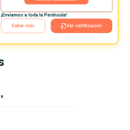
¡Enviamos a toda la Península!
Saber más
Ver certificación
s
n
ra