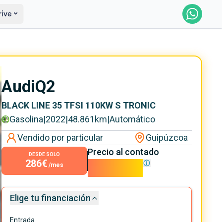
rive
Saber más
Ver certificación
Audi
Q2
BLACK LINE 35 TFSI 110KW S TRONIC
Gasolina
|
2022
|
48.861
km
|
Automático
Vendido por particular
Guipúzcoa
Precio al contado
DESDE SOLO
286€
25.900€
/mes
Elige tu financiación
Entrada