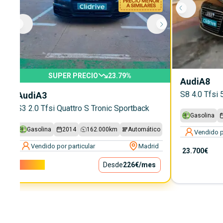
SUPER PRECIO
23.79
%
Audi
A8
S8 4.0 Tfsi 
Audi
A3
S3 2.0 Tfsi Quattro S Tronic Sportback
Gasolina
Gasolina
2014
162.000
km
Automático
Vendido p
Vendido por particular
Madrid
23.700€
20.500€
Desde
226€
/mes