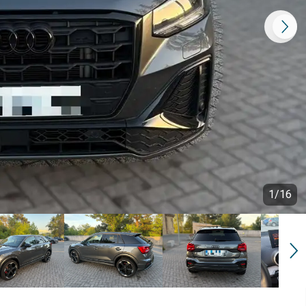
1
/
16