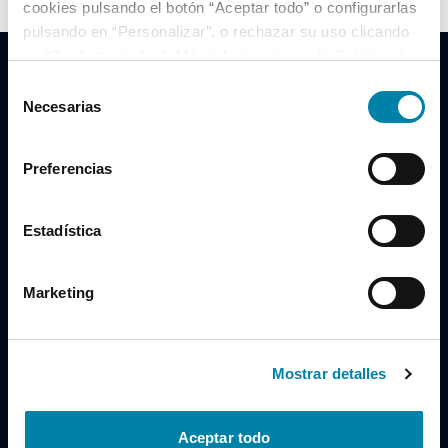
cookies pulsando el botón “Aceptar todo” o configurarlas
pulsando en “Personalizar”, o rechazar su uso clicando
en “Rechazar todas”. Más información en la
Política de
Cookies
.
Selección
Necesarias
de
consentimiento
Clidrive Group
Preferencias
Av. de Manoteras, 38
Madrid
28050
Estadística
Horario
Marketing
Lunes a Viernes
de 09:00 a 19:30
Compra un coche
+34 619 98 96 56
Mostrar detalles
Vende tu coche
+34 638 97 97 84
Aceptar todo