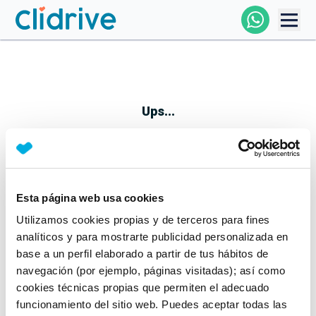
Comprar Coche
Todos Los Coches
Ups...
Profesional
Particular
Esta página web usa cookies
Parece que algo no ha ido bien
Utilizamos cookies propias y de terceros para fines
Financiación
No te preocupes, estamos trabajando en ello
analíticos y para mostrarte publicidad personalizada en
Mientras tanto, puedes echarle un vistazo a nuestros
base a un perfil elaborado a partir de tus hábitos de
Clidrive
coches:
navegación (por ejemplo, páginas visitadas); así como
cookies técnicas propias que permiten el adecuado
Ver coches
funcionamiento del sitio web. Puedes aceptar todas las