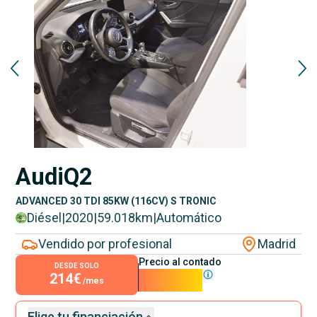
Audi
Q2
ADVANCED 30 TDI 85KW (116CV) S TRONIC
Diésel
|
2020
|
59.018
km
|
Automático
Vendido por profesional
Madrid
Precio al contado
DESDE SOLO
214€
19.390€
/mes
Elige tu financiación