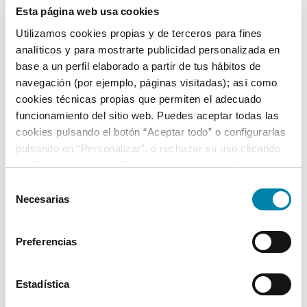
116 Cv
Nacional
Deducible
Esta página web usa cookies
Utilizamos cookies propias y de terceros para fines
analíticos y para mostrarte publicidad personalizada en
Nº Asientos
Matriculación
Tracción
base a un perfil elaborado a partir de tus hábitos de
5
24/02/2020
Delantera
navegación (por ejemplo, páginas visitadas); así como
cookies técnicas propias que permiten el adecuado
funcionamiento del sitio web. Puedes aceptar todas las
Equipamiento*
cookies pulsando el botón “Aceptar todo” o configurarlas
pulsando en “Personalizar”, o rechazar su uso clicando
Detalles destacados
en “Rechazar todas”. Más información en la
Política de
Smartphone interface (Apple CarPlay y Android Auto)
Cookies
.
Selección
Necesarias
de
Faros LED
consentimiento
Luz de marcha diurna LED
Preferencias
+ Ver todos
Estadística
* La información de Equipamiento puede no reflejar todos los detalles
específicos del vehículo.