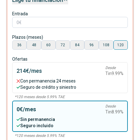
Entrada
Plazos (meses)
36
48
60
72
84
96
108
120
Ofertas
Desde
214€
/mes
Tin
9.99
%
Con permanencia 24 meses
Seguro de crédito y siniestro
*
120
meses desde
5.99
% TAE
Desde
0€
/mes
Tin
8.99
%
Sin permanencia
Seguro incluido
*
120
meses desde
5.99
% TAE