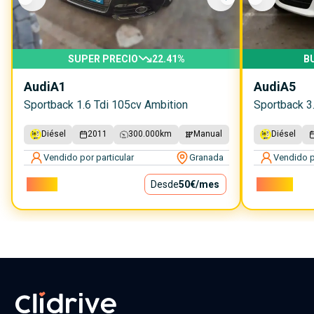
SUPER PRECIO
22.41
%
B
Audi
A1
Audi
A5
Sportback 1.6 Tdi 105cv Ambition
Sportback 3.
Diésel
2011
300.000
km
Manual
Diésel
Vendido por particular
Granada
Vendido p
4.500€
Desde
50€
/mes
10.000€