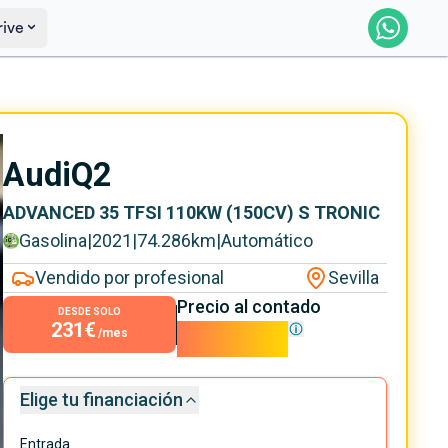
rive
Reservar
Saber más
Audi
Q2
ADVANCED 35 TFSI 110KW (150CV) S TRONIC
Gasolina
|
2021
|
74.286
km
|
Automático
Vendido por profesional
Sevilla
Precio al contado
DESDE SOLO
231€
20.900€
/mes
Elige tu financiación
Entrada