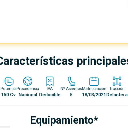
Características principale
Potencia
Procedencia
IVA
Nº Asientos
Matriculación
Tracción
150 Cv
Nacional
Deducible
5
18/03/2021
Delantera
Equipamiento*