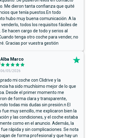
xquisito. Se pusieron ellos en contacto
. Me dieron tanta confianza que quité
ncios que tenía puestos.En todo
o hubo muy buena comunicación. A la
 venderlo, todos los requisitos fáciles de
r. Se hacen cargo de todo y serios al
Cuando tenga otro coche para vender, no
ré. Gracias por vuestra gestión
Alba Marco
06/05/2026
rado mi coche con Clidrive y la
ncia ha sido muchísimo mejor de lo que
ba. Desde el primer momento me
ron de forma clara y transparente,
endo todas mis dudas sin presión.n El
 fue muy sencillo, me explicaron bien la
ación y las condiciones, y el coche estaba
mente como en el anuncio. Además, la
 fue rápida y sin complicaciones. Se nota
bajan de forma profesional y que hay un