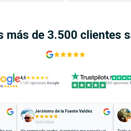
s más de 3.500 clientes 
4,5
4,7
1,107
opiniones
Google
250 opiniones
Jerónimo de la Fuente Valdés
10/01/2026