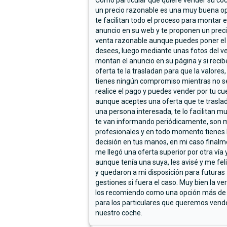
Como particular que quiere vender su co
un precio razonable es una muy buena op
te facilitan todo el proceso para montar e
anuncio en su web y te proponen un prec
venta razonable aunque puedes poner el
desees, luego mediante unas fotos del ve
montan el anuncio en su página y si reci
oferta te la trasladan para que la valores,
tienes ningún compromiso mientras no s
realice el pago y puedes vender por tu cu
aunque aceptes una oferta que te trasla
una persona interesada, te lo facilitan m
te van informando periódicamente, son 
profesionales y en todo momento tienes 
decisión en tus manos, en mi caso final
me llegó una oferta superior por otra vía y
aunque tenía una suya, les avisé y me fel
y quedaron a mi disposición para futuras
gestiones si fuera el caso. Muy bien la ve
los recomiendo como una opción más de
para los particulares que queremos vend
nuestro coche.