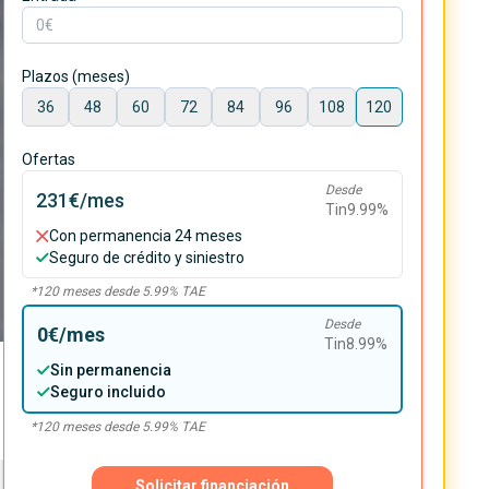
Plazos (meses)
36
48
60
72
84
96
108
120
Ofertas
Desde
231€
/mes
Tin
9.99
%
Con permanencia 24 meses
Seguro de crédito y siniestro
*
120
meses desde
5.99
% TAE
Desde
0€
/mes
Tin
8.99
%
Sin permanencia
Seguro incluido
*
120
meses desde
5.99
% TAE
Solicitar financiación