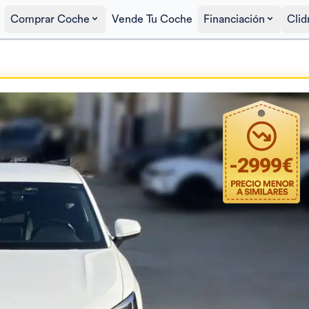
Comprar Coche
Vende Tu Coche
Financiación
Clid
Precio al contado
20.900€
-
2999
€