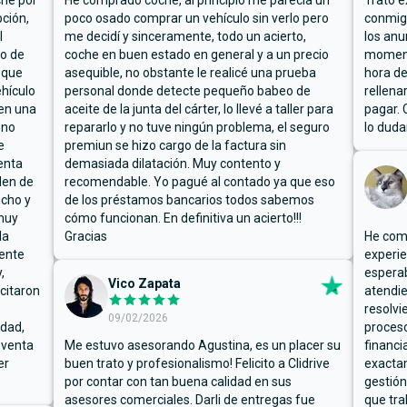
che por
He comprado coche, al principio me parecía un
Trato e
ción,
poco osado comprar un vehículo sin verlo pero
conmigo
l
me decidí y sinceramente, todo un acierto,
los anu
io de
coche en buen estado en general y a un precio
moment
 que
asequible, no obstante le realicé una prueba
hora de
hículo
personal donde detecte pequeño babeo de
rellena
ben una
aceite de la junta del cárter, lo llevé a taller para
pagar. 
 no
repararlo y no tuve ningún problema, el seguro
lo duda
e
premiun se hizo cargo de la factura sin
enta
demasiada dilatación. Muy contento y
den de
recomendable. Yo pagué al contado ya que eso
ucho y
de los préstamos bancarios todos sabemos
muy
cómo funcionan. En definitiva un acierto!!!
la
Gracias
He comp
mente
experie
,
espera
Vico Zapata
icitaron
atendie
resolvi
09/02/2026
rdad,
proceso
 venta
Me estuvo asesorando Agustina, es un placer su
financi
er
buen trato y profesionalismo! Felicito a Clidrive
exacta
por contar con tan buena calidad en sus
gestión
asesores comerciales. Darli de entregas fue
que tra