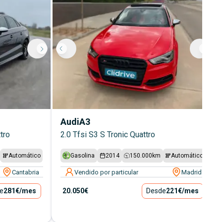
Audi
A3
tro
2.0 Tfsi S3 S Tronic Quattro
Automático
Gasolina
2014
150.000
km
Automático
Cantabria
Vendido por particular
Madrid
e
281€
/mes
20.050€
Desde
221€
/mes