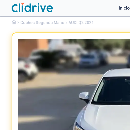
Inicio
Audi
Coches Segunda Mano
Q2
AUDI Q2 2021
ADVANCED 35 TFSI 110KW (150CV) S TRONIC