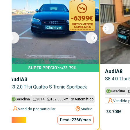
-
6399
€
SUPER PRECIO
23.79
%
Audi
A8
S8 4.0 Tfsi 
Audi
A3
S3 2.0 Tfsi Quattro S Tronic Sportback
Gasolina
Gasolina
2014
162.000
km
Automático
Vendido p
Vendido por particular
Madrid
23.700€
20.500€
Desde
226€
/mes