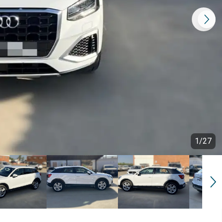
1
/
27