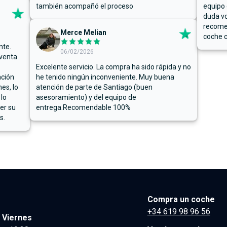
también acompañó el proceso
equipo 
duda vo
recome
Merce Melian
coche c
nte.
06/02/2026
 venta
Excelente servicio. La compra ha sido rápida y no
ación
he tenido ningún inconveniente. Muy buena
es, lo
atención de parte de Santiago (buen
 lo
asesoramiento) y del equipo de
er su
entrega.Recomendable 100%
s.
Compra un coche
+34 619 98 96 56
 Viernes