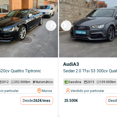
Audi
A3
520cv Quattro Tiptronic
Sedan 2.0 Tfsi S3 300cv Quat
2012
252.000
km
Automático
Gasolina
2015
109.000
km
or particular
Murcia
Vendido por particular
Desde
262€
/mes
25.500€
Desd