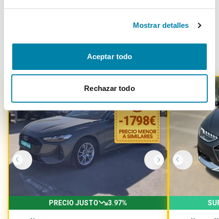
Mostrar detalles
Otros coches parecidos
Aceptar todo
Rechazar todo
-
1798
€
PRECIO JUSTO
3.97
%
SU