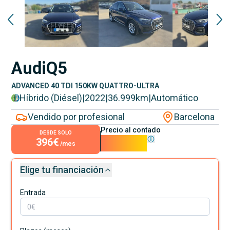
Audi
Q5
ADVANCED 40 TDI 150KW QUATTRO-ULTRA
Híbrido (Diésel)
|
2022
|
36.999
km
|
Automático
Vendido por profesional
Barcelona
Precio al contado
DESDE SOLO
396€
35.900€
/mes
Elige tu financiación
Entrada