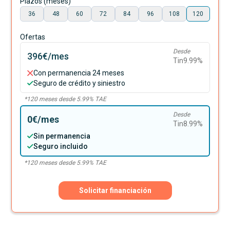
Plazos (meses)
36
48
60
72
84
96
108
120
Ofertas
Desde
396€
/mes
Tin
9.99
%
Con permanencia 24 meses
Seguro de crédito y siniestro
*
120
meses desde
5.99
% TAE
Desde
0€
/mes
Tin
8.99
%
Sin permanencia
Seguro incluido
*
120
meses desde
5.99
% TAE
Solicitar financiación