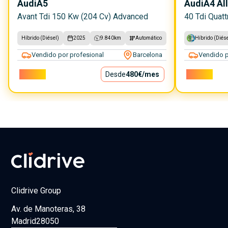
Audi
A5
Audi
A4 Al
Avant Tdi 150 Kw (204 Cv) Advanced
40 Tdi Quatt
Híbrido (Diésel)
2025
9.840
km
Automático
Híbrido (Diése
Vendido por profesional
Barcelona
Vendido p
43.500€
Desde
480€
/mes
30.900€
Clidrive Group
Av. de Manoteras, 38
Madrid
28050