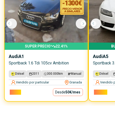
-
1300
€
SUPER PRECIO
22.41
%
B
Audi
A1
Audi
A5
Sportback 1.6 Tdi 105cv Ambition
Sportback 3.
Diésel
2011
300.000
km
Manual
Diésel
Vendido por particular
Granada
Vendido p
4.500€
Desde
50€
/mes
10.000€