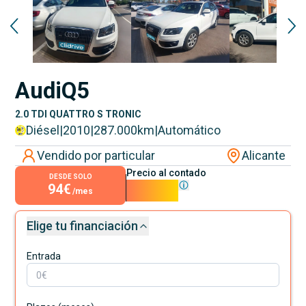
Audi
Q5
2.0 TDI QUATTRO S TRONIC
Diésel
|
2010
|
287.000
km
|
Automático
Vendido por particular
Alicante
Precio al contado
DESDE SOLO
94€
8.500€
/mes
Elige tu financiación
Entrada