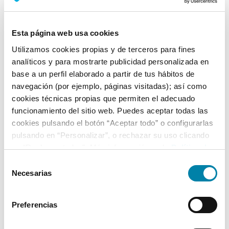
Nº Asientos
Matriculación
Tracción
5
06/12/2010
Cuatro Ruedas
Esta página web usa cookies
Utilizamos cookies propias y de terceros para fines
Equipamiento*
analíticos y para mostrarte publicidad personalizada en
base a un perfil elaborado a partir de tus hábitos de
Ficha técnica
navegación (por ejemplo, páginas visitadas); así como
cookies técnicas propias que permiten el adecuado
Exterior
funcionamiento del sitio web. Puedes aceptar todas las
cookies pulsando el botón “Aceptar todo” o configurarlas
pulsando en “Personalizar”, o rechazar su uso clicando
Interior
en “Rechazar todas”. Más información en la
Política de
Cookies
.
Selección
Seguridad
Necesarias
de
consentimiento
Multimedia
Preferencias