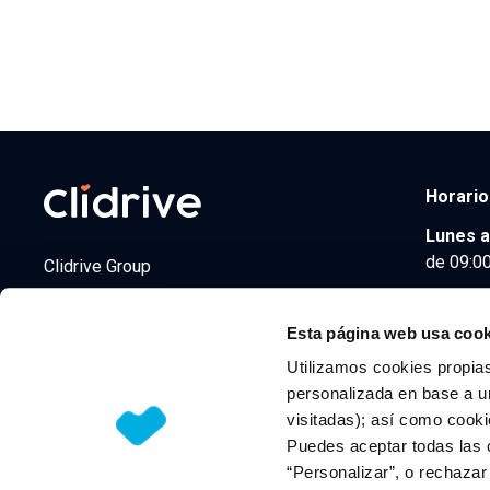
Horario
Lunes a
de 09:00
Clidrive Group
Av. de Manoteras, 38
Madrid
28050
Esta página web usa cook
Utilizamos cookies propias
personalizada en base a un
visitadas); así como cooki
© 2026 CLIDRIVE CAPITAL, SOCIEDAD LIMITADA. Todos l
Puedes aceptar todas las 
“Personalizar”, o rechaza