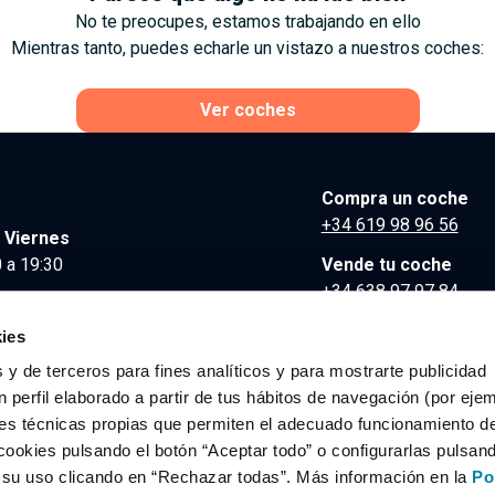
No te preocupes, estamos trabajando en ello
Mientras tanto, puedes echarle un vistazo a nuestros coches:
Ver coches
Compra un coche
+34 619 98 96 56
 Viernes
 a 19:30
Vende tu coche
+34 638 97 97 84
Comunicación y Pre
ies
contacto@clidrive.co
 y de terceros para fines analíticos y para mostrarte publicidad
 perfil elaborado a partir de tus hábitos de navegación (por eje
es técnicas propias que permiten el adecuado funcionamiento del
os derechos reservados.
cookies pulsando el botón “Aceptar todo” o configurarlas pulsan
r su uso clicando en “Rechazar todas”. Más información en la
Po