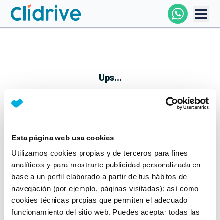
Comprar Coche
Todos Los Coches
Ups...
Profesional
Particular
Esta página web usa cookies
Parece que algo no ha ido bien
Utilizamos cookies propias y de terceros para fines
Financiación
No te preocupes, estamos trabajando en ello
analíticos y para mostrarte publicidad personalizada en
Mientras tanto, puedes echarle un vistazo a nuestros
base a un perfil elaborado a partir de tus hábitos de
Clidrive
coches:
navegación (por ejemplo, páginas visitadas); así como
cookies técnicas propias que permiten el adecuado
Ver coches
funcionamiento del sitio web. Puedes aceptar todas las