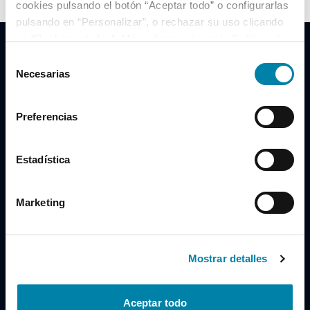
cookies pulsando el botón “Aceptar todo” o configurarlas
pulsando en “Personalizar”, o rechazar su uso clicando
en “Rechazar todas”. Más información en la
Política de
Cookies
.
Selección
Necesarias
de
consentimiento
Clidrive Group
Preferencias
Av. de Manoteras, 38
Madrid
28050
Estadística
Horario
Marketing
Lunes a Viernes
de 09:00 a 19:30
Compra un coche
+34 619 98 96 56
Mostrar detalles
Vende tu coche
+34 638 97 97 84
Aceptar todo