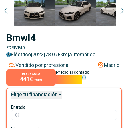
Bmw
I4
EDRIVE40
Eléctrico
|
2023
|
78.078
km
|
Automático
Vendido por profesional
Madrid
Precio al contado
DESDE SOLO
441€
39.990€
/mes
Elige tu financiación
Entrada