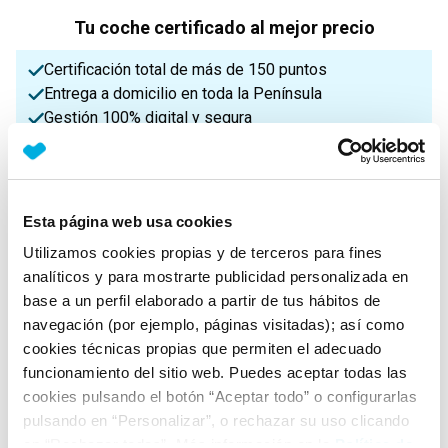
Tu coche certificado al mejor precio
Certificación total de más de 150 puntos
Entrega a domicilio en toda la Península
Gestión 100% digital y segura
¡Enviamos a toda la Península!
Esta página web usa cookies
Características principales
Utilizamos cookies propias y de terceros para fines
analíticos y para mostrarte publicidad personalizada en
base a un perfil elaborado a partir de tus hábitos de
Potencia
Procedencia
IVA
navegación (por ejemplo, páginas visitadas); así como
340 Cv
Nacional
Deducible
cookies técnicas propias que permiten el adecuado
funcionamiento del sitio web. Puedes aceptar todas las
cookies pulsando el botón “Aceptar todo” o configurarlas
Nº Asientos
Matriculación
Tracción
pulsando en “Personalizar”, o rechazar su uso clicando
5
11/05/2023
Trasera
en “Rechazar todas”. Más información en la
Política de