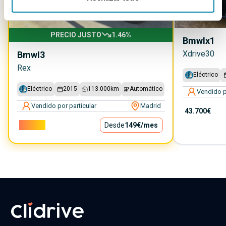
PRECIO JUSTO
1.46
%
Bmw
Ix1
Xdrive30
Bmw
I3
Rex
Eléctrico
Eléctrico
2015
113.000
km
Automático
Vendido p
Vendido por particular
Madrid
43.700€
13.500€
Desde
149€
/mes