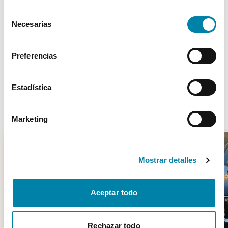
Cookies
.
Selección
Necesarias
de
Más de 3.500 clientes satisfechos
consentimiento
Preferencias
Estadística
Otros coches parecidos
Marketing
Mostrar detalles
-
200
€
Aceptar todo
Rechazar todo