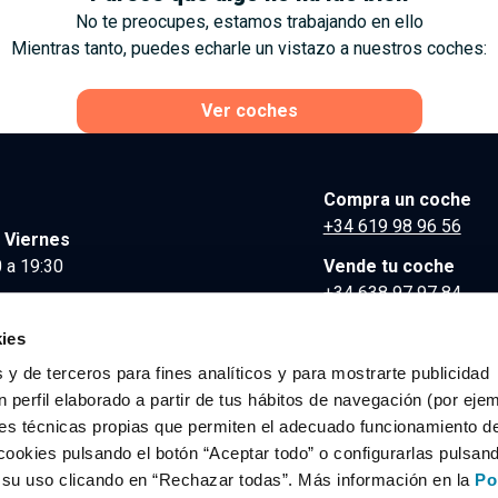
No te preocupes, estamos trabajando en ello
Mientras tanto, puedes echarle un vistazo a nuestros coches:
Ver coches
Compra un coche
+34 619 98 96 56
 Viernes
 a 19:30
Vende tu coche
+34 638 97 97 84
Comunicación y Pre
ies
contacto@clidrive.co
 y de terceros para fines analíticos y para mostrarte publicidad
 perfil elaborado a partir de tus hábitos de navegación (por eje
es técnicas propias que permiten el adecuado funcionamiento del
os derechos reservados.
cookies pulsando el botón “Aceptar todo” o configurarlas pulsan
r su uso clicando en “Rechazar todas”. Más información en la
Po