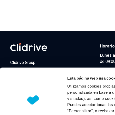
Horario
Lunes a
de 09:00
Clidrive Group
Av. de Manoteras, 38
Madrid
28050
Esta página web usa cook
Utilizamos cookies propias
personalizada en base a un
visitadas); así como cooki
© 2026 CLIDRIVE CAPITAL, SOCIEDAD LIMITADA. Todos l
Puedes aceptar todas las 
“Personalizar”, o rechaza