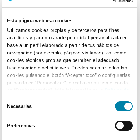
Nº Asientos
Matriculación
Tracción
5
11/07/2012
Trasera
Esta página web usa cookies
Utilizamos cookies propias y de terceros para fines
Equipamiento*
analíticos y para mostrarte publicidad personalizada en
base a un perfil elaborado a partir de tus hábitos de
Ficha técnica
navegación (por ejemplo, páginas visitadas); así como
cookies técnicas propias que permiten el adecuado
Exterior
funcionamiento del sitio web. Puedes aceptar todas las
cookies pulsando el botón “Aceptar todo” o configurarlas
pulsando en “Personalizar”, o rechazar su uso clicando
Interior
en “Rechazar todas”. Más información en la
Política de
Cookies
.
Selección
Seguridad
Necesarias
de
consentimiento
Multimedia
Preferencias