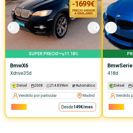
-
1699
€
SUPER PRECIO
11.18
%
PR
Bmw
X6
Bmw
Serie
Xdrive35d
418d
Diésel
2008
214.839
km
Automático
Diésel
Vendido por particular
Madrid
Vendido p
13.500€
Desde
149€
/mes
18.000€