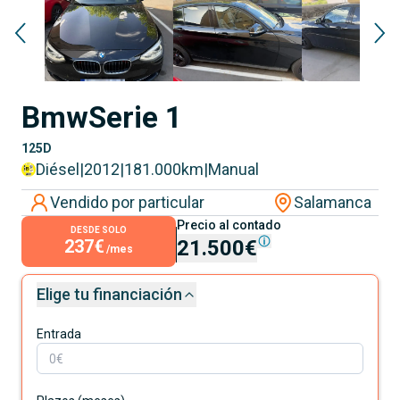
Bmw
Serie 1
125D
Diésel
|
2012
|
181.000
km
|
Manual
Vendido por particular
Salamanca
Precio al contado
DESDE SOLO
237€
21.500€
/mes
Elige tu financiación
Entrada