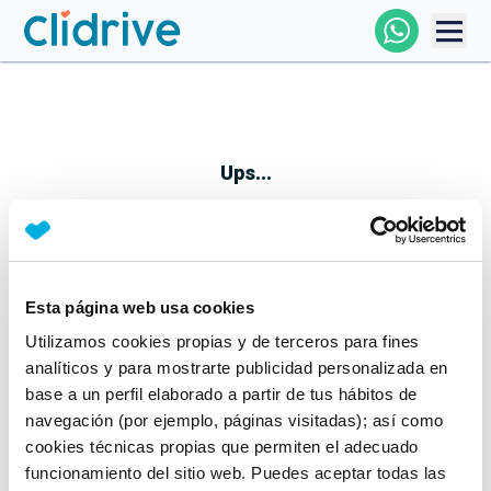
Comprar Coche
Todos Los Coches
Ups...
Profesional
Particular
Esta página web usa cookies
Parece que algo no ha ido bien
Utilizamos cookies propias y de terceros para fines
Financiación
No te preocupes, estamos trabajando en ello
analíticos y para mostrarte publicidad personalizada en
Mientras tanto, puedes echarle un vistazo a nuestros
base a un perfil elaborado a partir de tus hábitos de
Clidrive
coches:
navegación (por ejemplo, páginas visitadas); así como
cookies técnicas propias que permiten el adecuado
Ver coches
funcionamiento del sitio web. Puedes aceptar todas las