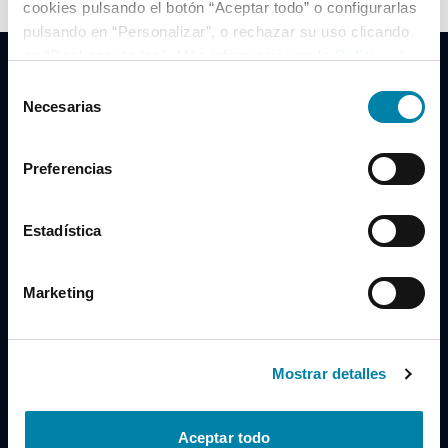
cookies pulsando el botón “Aceptar todo” o configurarlas
pulsando en “Personalizar”, o rechazar su uso clicando
en “Rechazar todas”. Más información en la
Política de
Cookies
.
Selección
Necesarias
de
consentimiento
Clidrive Group
Preferencias
Av. de Manoteras, 38
Madrid
28050
Estadística
Horario
Marketing
Lunes a Viernes
de 09:00 a 19:30
Compra un coche
+34 619 98 96 56
Mostrar detalles
Vende tu coche
+34 638 97 97 84
Aceptar todo