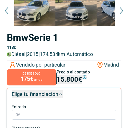
Bmw
Serie 1
118D
Diésel
|
2015
|
174.534
km
|
Automático
Vendido por particular
Madrid
Precio al contado
DESDE SOLO
175€
15.800€
/mes
Elige tu financiación
Entrada