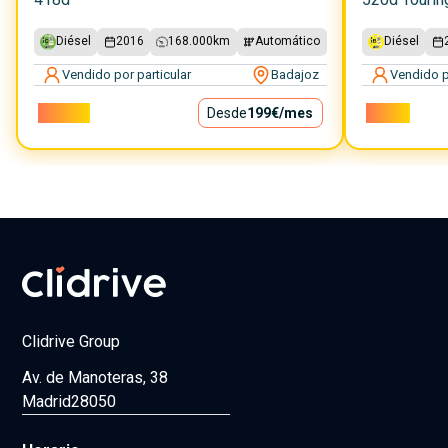
Diésel
2016
168.000
km
Automático
Diésel
Vendido por particular
Badajoz
Vendido p
18.000€
Desde
199€
/mes
7.300€
Clidrive Group
Av. de Manoteras, 38
Madrid
28050