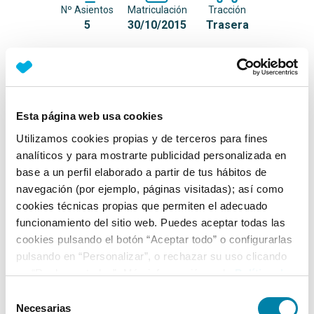
Nº Asientos
Matriculación
Tracción
5
30/10/2015
Trasera
Equipamiento*
Detalles destacados
Esta página web usa cookies
Faros LED
Utilizamos cookies propias y de terceros para fines
analíticos y para mostrarte publicidad personalizada en
Pilotos traseros de LED
base a un perfil elaborado a partir de tus hábitos de
Tracción total xDrive
navegación (por ejemplo, páginas visitadas); así como
cookies técnicas propias que permiten el adecuado
+ Ver todos
funcionamiento del sitio web. Puedes aceptar todas las
cookies pulsando el botón “Aceptar todo” o configurarlas
Ficha técnica
pulsando en “Personalizar”, o rechazar su uso clicando
en “Rechazar todas”. Más información en la
Política de
Cookies
.
Exterior
Selección
Necesarias
de