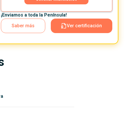
¡Enviamos a toda la Península!
Saber más
Ver certificación
s
n
ra