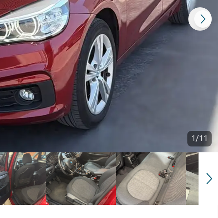
1
/
11