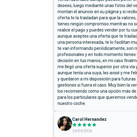
desees, luego mediante unas fotos del ve
montan el anuncio en su página y si reci
oferta te la trasladan para que la valores,
tienes ningún compromiso mientras no s
realice el pago y puedes vender por tu cu
aunque aceptes una oferta que te trasla
una persona interesada, te lo facilitan m
te van informando periódicamente, son 
profesionales y en todo momento tienes 
decisión en tus manos, en mi caso final
me llegó una oferta superior por otra vía y
aunque tenía una suya, les avisé y me fel
y quedaron a mi disposición para futuras
gestiones si fuera el caso. Muy bien la ve
los recomiendo como una opción más de
para los particulares que queremos vend
nuestro coche.
Carol Hernandez
24/04/2026