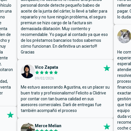
hículo
personal donde detecte pequeño babeo de
rellena
ben una
aceite de la junta del cárter, lo llevé a taller para
pagar. 
 no
repararlo y no tuve ningún problema, el seguro
lo duda
e
premiun se hizo cargo de la factura sin
enta
demasiada dilatación. Muy contento y
den de
recomendable. Yo pagué al contado ya que eso
ucho y
de los préstamos bancarios todos sabemos
muy
cómo funcionan. En definitiva un acierto!!!
la
Gracias
He comp
mente
experie
,
espera
Vico Zapata
icitaron
atendie
resolvi
09/02/2026
rdad,
proceso
 venta
Me estuvo asesorando Agustina, es un placer su
financi
er
buen trato y profesionalismo! Felicito a Clidrive
exacta
por contar con tan buena calidad en sus
gestión
asesores comerciales. Darli de entregas fue
que tra
también acompañó el proceso
equipo 
duda vo
recome
Merce Melian
coche c