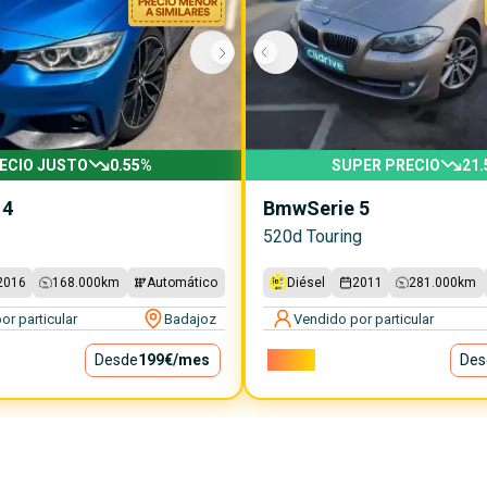
ECIO JUSTO
0.55
%
SUPER PRECIO
21.
 4
Bmw
Serie 5
520d Touring
2016
168.000
km
Automático
Diésel
2011
281.000
km
or particular
Badajoz
Vendido por particular
Desde
199€
/mes
7.300€
Des