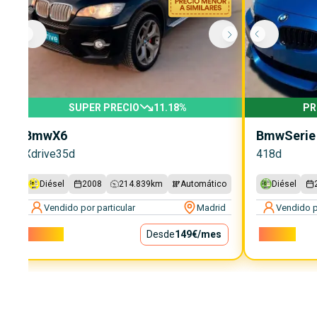
SUPER PRECIO
11.18
%
PR
Bmw
X6
Bmw
Serie
Xdrive35d
418d
Diésel
2008
214.839
km
Automático
Diésel
Vendido por particular
Madrid
Vendido p
13.500€
Desde
149€
/mes
18.000€