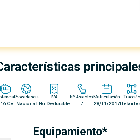
Características principale
otencia
Procedencia
IVA
Nº Asientos
Matriculación
Tracció
16 Cv
Nacional
No Deducible
7
28/11/2017
Delante
Equipamiento*