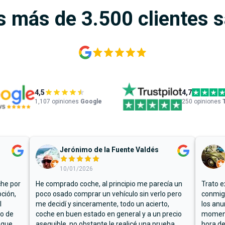
s más de 3.500 clientes 
4,5
4,7
1,107
opiniones
Google
250 opiniones
Jerónimo de la Fuente Valdés
10/01/2026
che por
He comprado coche, al principio me parecía un
Trato e
ción,
poco osado comprar un vehículo sin verlo pero
conmigo
l
me decidí y sinceramente, todo un acierto,
los anu
io de
coche en buen estado en general y a un precio
moment
 que
asequible, no obstante le realicé una prueba
hora de