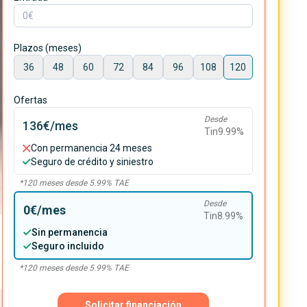
Plazos (meses)
36
48
60
72
84
96
108
120
Ofertas
Desde
136€
/mes
Tin
9.99
%
Con permanencia 24 meses
Seguro de crédito y siniestro
*
120
meses desde
5.99
% TAE
Desde
0€
/mes
Tin
8.99
%
Sin permanencia
Seguro incluido
*
120
meses desde
5.99
% TAE
Solicitar financiación