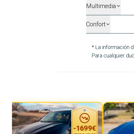
Multimedia
Confort
* La información d
Para cualquier dud
-
1699
€