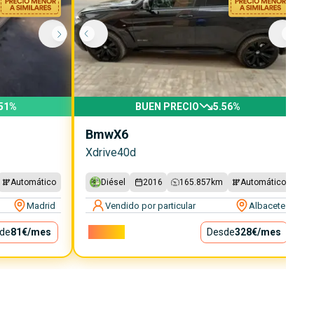
51
%
BUEN PRECIO
5.56
%
Bmw
X6
Xdrive40d
Automático
Diésel
2016
165.857
km
Automático
Madrid
Vendido por particular
Albacete
de
81€
/mes
29.750€
Desde
328€
/mes