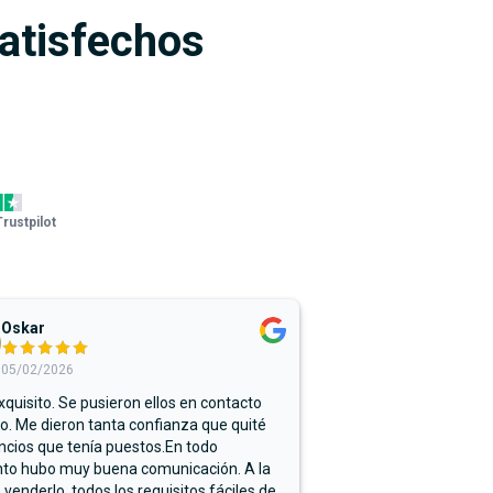
satisfechos
Trustpilot
Oskar
05/02/2026
xquisito. Se pusieron ellos en contacto
. Me dieron tanta confianza que quité
ncios que tenía puestos.En todo
o hubo muy buena comunicación. A la
 venderlo, todos los requisitos fáciles de