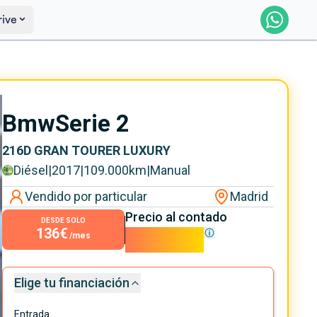
rive
Saber más
Ver certificación
Bmw
Serie 2
216D GRAN TOURER LUXURY
Diésel
|
2017
|
109.000
km
|
Manual
Vendido por particular
Madrid
Precio al contado
DESDE SOLO
136€
12.300€
/mes
Elige tu financiación
Entrada