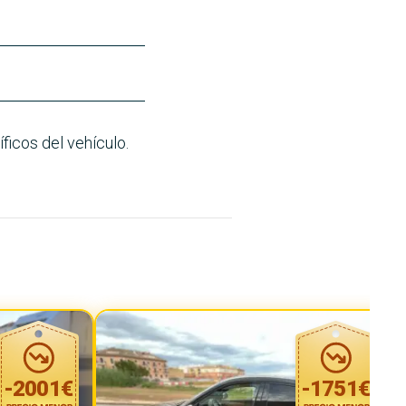
ficos del vehículo.
-
2001
€
-
1751
€