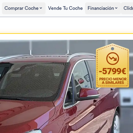
Comprar Coche
Vende Tu Coche
Financiación
Clid
Precio al contado
12.300€
-
5799
€