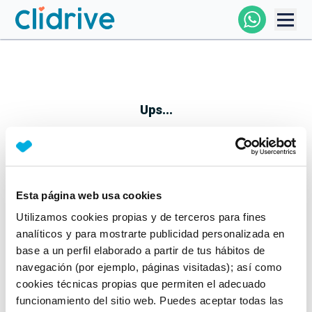
Comprar Coche
Todos Los Coches
Ups...
Profesional
Particular
Esta página web usa cookies
Parece que algo no ha ido bien
Utilizamos cookies propias y de terceros para fines
Financiación
No te preocupes, estamos trabajando en ello
analíticos y para mostrarte publicidad personalizada en
Mientras tanto, puedes echarle un vistazo a nuestros
base a un perfil elaborado a partir de tus hábitos de
Clidrive
coches:
navegación (por ejemplo, páginas visitadas); así como
cookies técnicas propias que permiten el adecuado
Ver coches
funcionamiento del sitio web. Puedes aceptar todas las