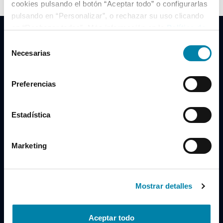
cookies pulsando el botón “Aceptar todo” o configurarlas
pulsando en “Personalizar”, o rechazar su uso clicando
en “Rechazar todas”. Más información en la
Política de
Cookies
.
Selección
Necesarias
de
consentimiento
Clidrive Group
Preferencias
Av. de Manoteras, 38
Madrid
28050
Estadística
Horario
Marketing
Lunes a Viernes
de 09:00 a 19:30
Compra un coche
+34 619 98 96 56
Mostrar detalles
Vende tu coche
+34 638 97 97 84
Aceptar todo