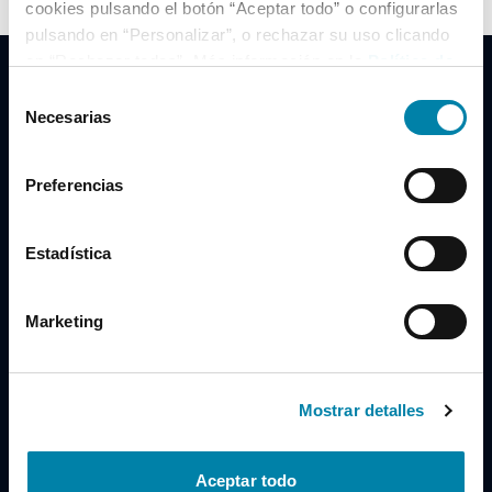
cookies pulsando el botón “Aceptar todo” o configurarlas
pulsando en “Personalizar”, o rechazar su uso clicando
en “Rechazar todas”. Más información en la
Política de
Cookies
.
Selección
Necesarias
de
consentimiento
Clidrive Group
Preferencias
Av. de Manoteras, 38
Madrid
28050
Estadística
Horario
Marketing
Lunes a Viernes
de 09:00 a 19:30
Compra un coche
+34 619 98 96 56
Mostrar detalles
Vende tu coche
+34 638 97 97 84
Aceptar todo