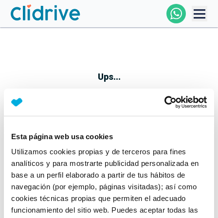
Comprar Coche
Todos Los Coches
Ups...
Profesional
Particular
Esta página web usa cookies
Parece que algo no ha ido bien
Utilizamos cookies propias y de terceros para fines
Financiación
No te preocupes, estamos trabajando en ello
analíticos y para mostrarte publicidad personalizada en
Mientras tanto, puedes echarle un vistazo a nuestros
base a un perfil elaborado a partir de tus hábitos de
Clidrive
coches:
navegación (por ejemplo, páginas visitadas); así como
cookies técnicas propias que permiten el adecuado
Ver coches
funcionamiento del sitio web. Puedes aceptar todas las