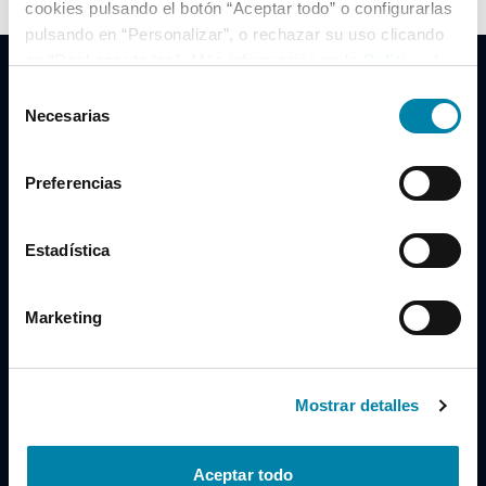
cookies pulsando el botón “Aceptar todo” o configurarlas
pulsando en “Personalizar”, o rechazar su uso clicando
en “Rechazar todas”. Más información en la
Política de
Cookies
.
Selección
Necesarias
de
consentimiento
Clidrive Group
Preferencias
Av. de Manoteras, 38
Madrid
28050
Estadística
Horario
Marketing
Lunes a Viernes
de 09:00 a 19:30
Compra un coche
+34 619 98 96 56
Mostrar detalles
Vende tu coche
+34 638 97 97 84
Aceptar todo