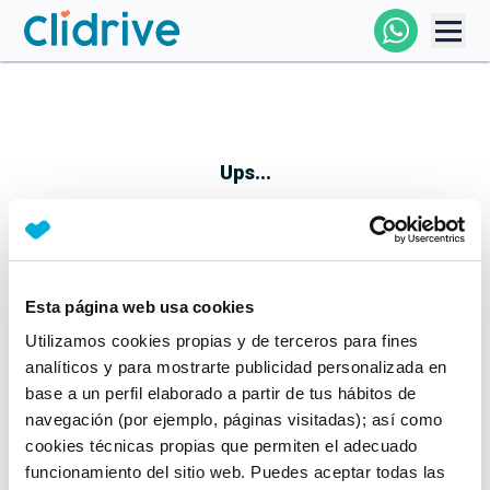
Comprar Coche
Todos Los Coches
Ups...
Profesional
Particular
Esta página web usa cookies
Parece que algo no ha ido bien
Utilizamos cookies propias y de terceros para fines
Financiación
No te preocupes, estamos trabajando en ello
analíticos y para mostrarte publicidad personalizada en
Mientras tanto, puedes echarle un vistazo a nuestros
base a un perfil elaborado a partir de tus hábitos de
Clidrive
coches:
navegación (por ejemplo, páginas visitadas); así como
cookies técnicas propias que permiten el adecuado
Ver coches
funcionamiento del sitio web. Puedes aceptar todas las