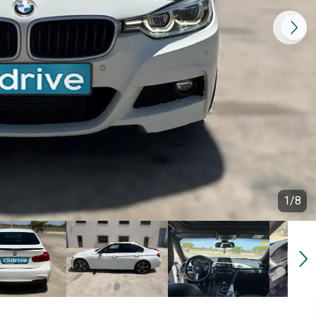
1
/
8