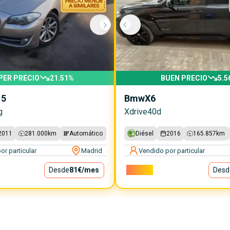
PER PRECIO
21.51
%
BUEN PRECIO
5.5
 5
Bmw
X6
g
Xdrive40d
2011
281.000
km
Automático
Diésel
2016
165.857
km
or particular
Madrid
Vendido por particular
Desde
81€
/mes
29.750€
Desd