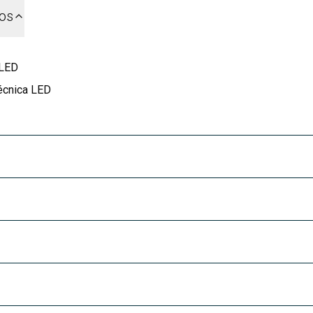
dos
 LED
écnica LED