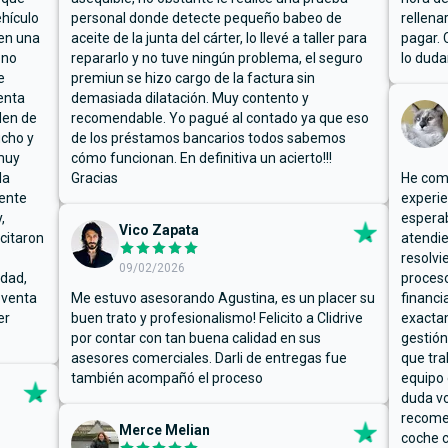
hículo
personal donde detecte pequeño babeo de
rellena
ben una
aceite de la junta del cárter, lo llevé a taller para
pagar. 
 no
repararlo y no tuve ningún problema, el seguro
lo duda
e
premiun se hizo cargo de la factura sin
enta
demasiada dilatación. Muy contento y
den de
recomendable. Yo pagué al contado ya que eso
ucho y
de los préstamos bancarios todos sabemos
muy
cómo funcionan. En definitiva un acierto!!!
la
Gracias
He comp
mente
experie
,
espera
Vico Zapata
icitaron
atendie
resolvi
09/02/2026
rdad,
proceso
 venta
Me estuvo asesorando Agustina, es un placer su
financi
er
buen trato y profesionalismo! Felicito a Clidrive
exacta
por contar con tan buena calidad en sus
gestión
asesores comerciales. Darli de entregas fue
que tra
también acompañó el proceso
equipo 
duda vo
recome
Merce Melian
coche c