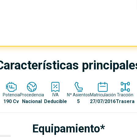
Características principale
Potencia
Procedencia
IVA
Nº Asientos
Matriculación
Tracción
190 Cv
Nacional
Deducible
5
27/07/2016
Trasera
Equipamiento*