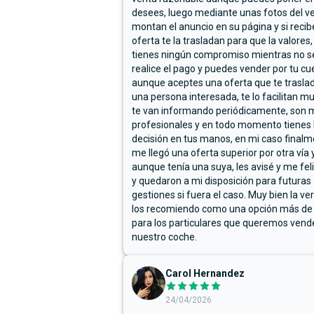
desees, luego mediante unas fotos del ve
montan el anuncio en su página y si reci
oferta te la trasladan para que la valores,
tienes ningún compromiso mientras no s
realice el pago y puedes vender por tu cu
aunque aceptes una oferta que te trasla
una persona interesada, te lo facilitan m
te van informando periódicamente, son 
profesionales y en todo momento tienes 
decisión en tus manos, en mi caso final
me llegó una oferta superior por otra vía y
aunque tenía una suya, les avisé y me fel
y quedaron a mi disposición para futuras
gestiones si fuera el caso. Muy bien la ve
los recomiendo como una opción más de
para los particulares que queremos vend
nuestro coche.
Carol Hernandez
24/04/2026