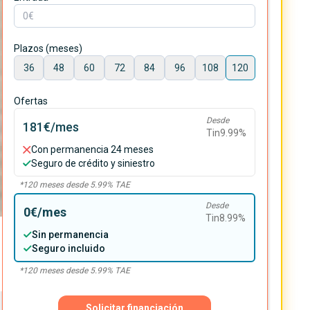
Plazos (meses)
36
48
60
72
84
96
108
120
Ofertas
Desde
181€
/mes
Tin
9.99
%
Con permanencia 24 meses
Seguro de crédito y siniestro
*
120
meses desde
5.99
% TAE
Desde
0€
/mes
Tin
8.99
%
Sin permanencia
Seguro incluido
*
120
meses desde
5.99
% TAE
Solicitar financiación