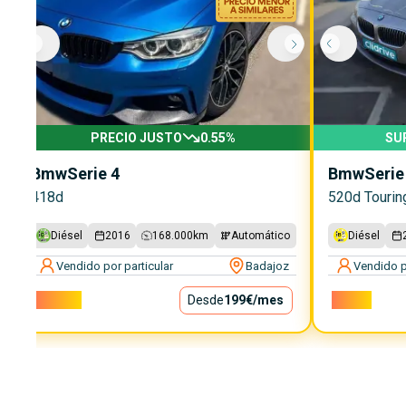
PRECIO JUSTO
0.55
%
SU
Bmw
Serie 4
Bmw
Serie
418d
520d Tourin
Diésel
2016
168.000
km
Automático
Diésel
Vendido por particular
Badajoz
Vendido p
18.000€
Desde
199€
/mes
7.300€