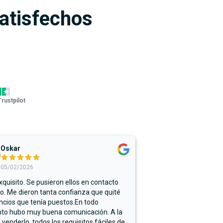
satisfechos
Trustpilot
Oskar
05/02/2026
xquisito. Se pusieron ellos en contacto
. Me dieron tanta confianza que quité
ncios que tenía puestos.En todo
o hubo muy buena comunicación. A la
 venderlo, todos los requisitos fáciles de