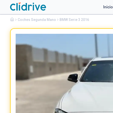
Inicio
Bmw
Coches Segunda Mano
Serie 3
BMW Serie 3 2016
320D