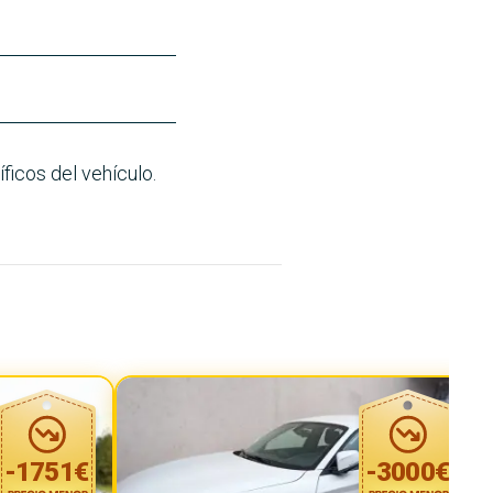
ficos del vehículo.
-
1751
€
-
3000
€