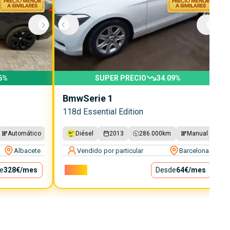
6
%
SUPER PRECIO
34.09
%
Bmw
Serie 1
118d Essential Edition
Automático
Diésel
2013
286.000
km
Manual
Albacete
Vendido por particular
Barcelona
e
328€
/mes
5.800€
Desde
64€
/mes