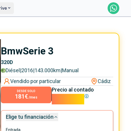
rive
Saber más
Ver certificación
Bmw
Serie 3
320D
Diésel
|
2016
|
143.000
km
|
Manual
Vendido por particular
Cádiz
Precio al contado
DESDE SOLO
181€
16.400€
/mes
Elige tu financiación
Entrada