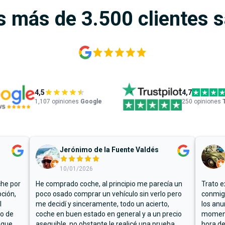
s más de 3.500 clientes 
4,5
4,7
1,107
opiniones
Google
250 opiniones
Jerónimo de la Fuente Valdés
10/01/2026
che por
He comprado coche, al principio me parecía un
Trato e
ción,
poco osado comprar un vehículo sin verlo pero
conmigo
l
me decidí y sinceramente, todo un acierto,
los anu
io de
coche en buen estado en general y a un precio
moment
 que
asequible, no obstante le realicé una prueba
hora de