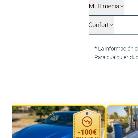
Multimedia
Confort
* La información d
Para cualquier dud
-
100
€