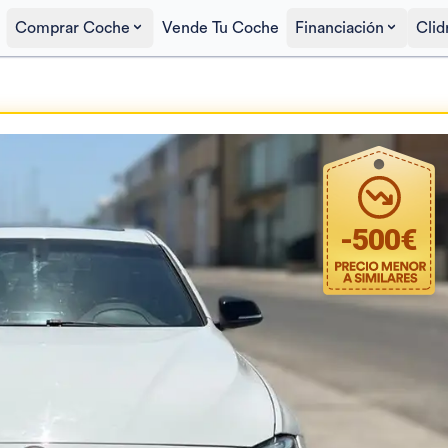
Comprar Coche
Vende Tu Coche
Financiación
Clid
Precio al contado
16.400€
-
500
€