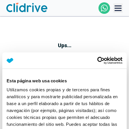
Comprar Coche
Todos Los Coches
Ups...
Profesional
Particular
Esta página web usa cookies
Parece que algo no ha ido bien
Utilizamos cookies propias y de terceros para fines
Financiación
No te preocupes, estamos trabajando en ello
analíticos y para mostrarte publicidad personalizada en
Mientras tanto, puedes echarle un vistazo a nuestros
base a un perfil elaborado a partir de tus hábitos de
Clidrive
coches:
navegación (por ejemplo, páginas visitadas); así como
cookies técnicas propias que permiten el adecuado
Ver coches
funcionamiento del sitio web. Puedes aceptar todas las