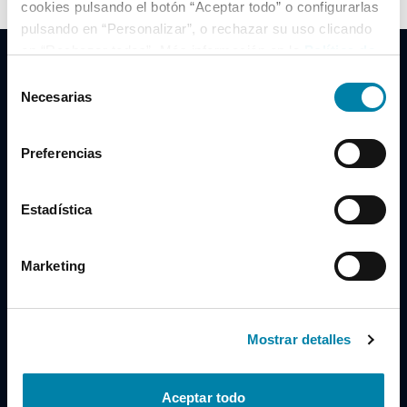
cookies pulsando el botón “Aceptar todo” o configurarlas
pulsando en “Personalizar”, o rechazar su uso clicando
en “Rechazar todas”. Más información en la
Política de
Cookies
.
Selección
Necesarias
de
consentimiento
Clidrive Group
Preferencias
Av. de Manoteras, 38
Madrid
28050
Estadística
Horario
Marketing
Lunes a Viernes
de 09:00 a 19:30
Compra un coche
+34 619 98 96 56
Mostrar detalles
Vende tu coche
+34 638 97 97 84
Aceptar todo