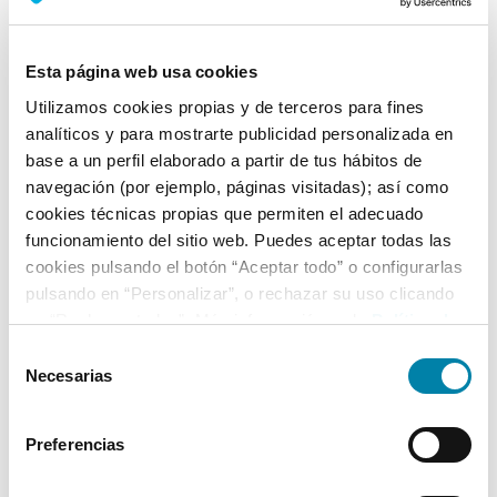
Nº Asientos
Matriculación
Tracción
5
27/10/2011
Cuatro Ruedas
Esta página web usa cookies
Utilizamos cookies propias y de terceros para fines
Equipamiento*
analíticos y para mostrarte publicidad personalizada en
base a un perfil elaborado a partir de tus hábitos de
Ficha técnica
navegación (por ejemplo, páginas visitadas); así como
cookies técnicas propias que permiten el adecuado
Exterior
funcionamiento del sitio web. Puedes aceptar todas las
cookies pulsando el botón “Aceptar todo” o configurarlas
pulsando en “Personalizar”, o rechazar su uso clicando
Interior
en “Rechazar todas”. Más información en la
Política de
Cookies
.
Selección
Seguridad
Necesarias
de
consentimiento
Multimedia
Preferencias