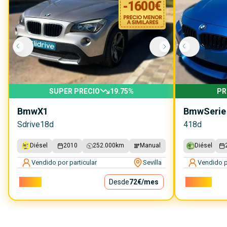
-
1600
€
SUPER PRECIO
19.75
%
PR
Bmw
X1
Bmw
Serie
Sdrive18d
418d
Diésel
2010
252.000
km
Manual
Diésel
Vendido por particular
Sevilla
Vendido p
6.500€
Desde
72€
/mes
18.000€