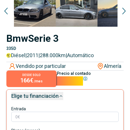
Bmw
Serie 3
335D
Diésel
|
2011
|
288.000
km
|
Automático
Vendido por particular
Almería
Precio al contado
DESDE SOLO
166€
14.999€
/mes
Elige tu financiación
Entrada