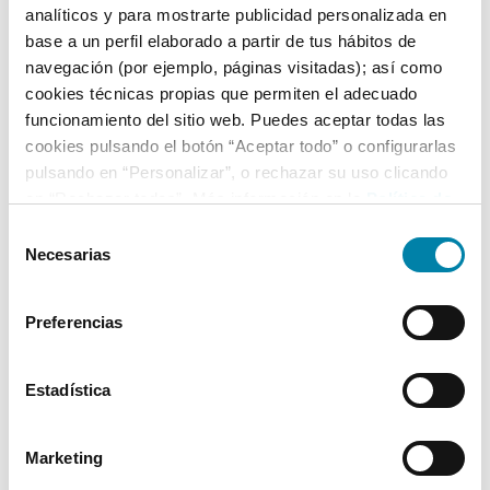
analíticos y para mostrarte publicidad personalizada en
base a un perfil elaborado a partir de tus hábitos de
Equipamiento*
navegación (por ejemplo, páginas visitadas); así como
cookies técnicas propias que permiten el adecuado
Detalles destacados
funcionamiento del sitio web. Puedes aceptar todas las
cookies pulsando el botón “Aceptar todo” o configurarlas
Preparación para Apple CarPlay
pulsando en “Personalizar”, o rechazar su uso clicando
Faros LED (luz de cruce y carretera)
en “Rechazar todas”. Más información en la
Política de
Cookies
.
Luz diurna LED
Selección
Necesarias
de
+ Ver todos
consentimiento
Preferencias
* La información de Equipamiento puede no reflejar todos los detalles
específicos del vehículo.
Para cualquier duda, contacta con nuestro equipo.
Estadística
Marketing
Más de 3.500 clientes satisfechos