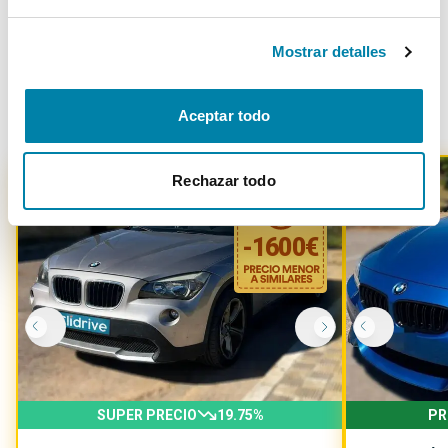
Mostrar detalles
Otros coches parecidos
Aceptar todo
Rechazar todo
-
1600
€
SUPER PRECIO
19.75
%
PR