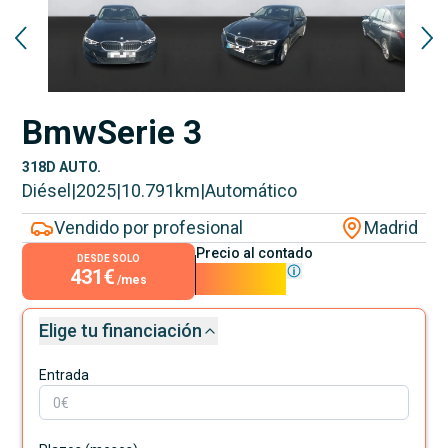
Bmw
Serie 3
318D AUTO.
Diésel
|
2025
|
10.791
km
|
Automático
Vendido por profesional
Madrid
Precio al contado
DESDE SOLO
431€
39.090€
/mes
Elige tu financiación
Entrada