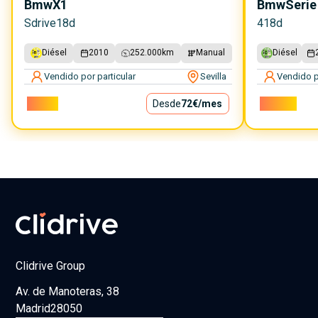
Bmw
X1
Bmw
Serie
Sdrive18d
418d
Diésel
2010
252.000
km
Manual
Diésel
Vendido por particular
Sevilla
Vendido p
6.500€
Desde
72€
/mes
18.000€
Clidrive Group
Av. de Manoteras, 38
Madrid
28050