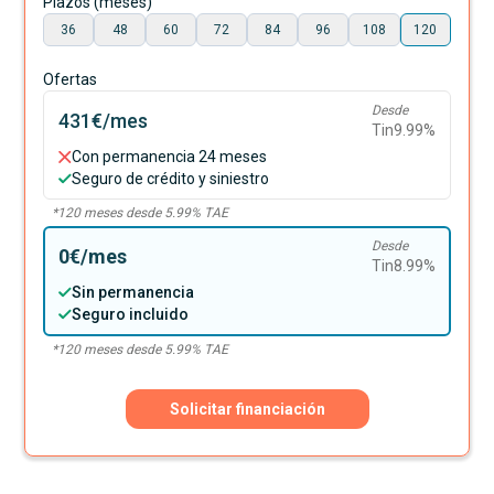
Plazos (meses)
36
48
60
72
84
96
108
120
Ofertas
Desde
431€
/mes
Tin
9.99
%
Con permanencia 24 meses
Seguro de crédito y siniestro
*
120
meses desde
5.99
% TAE
Desde
0€
/mes
Tin
8.99
%
Sin permanencia
Seguro incluido
*
120
meses desde
5.99
% TAE
Solicitar financiación