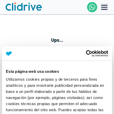
Comprar Coche
Todos Los Coches
Ups...
Profesional
Particular
Esta página web usa cookies
Parece que algo no ha ido bien
Utilizamos cookies propias y de terceros para fines
Financiación
No te preocupes, estamos trabajando en ello
analíticos y para mostrarte publicidad personalizada en
Mientras tanto, puedes echarle un vistazo a nuestros
base a un perfil elaborado a partir de tus hábitos de
Clidrive
coches:
navegación (por ejemplo, páginas visitadas); así como
cookies técnicas propias que permiten el adecuado
Ver coches
funcionamiento del sitio web. Puedes aceptar todas las