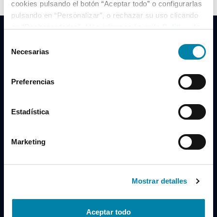
cookies pulsando el botón “Aceptar todo” o configurarlas
pulsando en “Personalizar”, o rechazar su uso clicando
en “Rechazar todas”. Más información en la
Política de
Cookies
.
Selección
Necesarias
de
consentimiento
Clidrive Group
Preferencias
Av. de Manoteras, 38
Madrid
28050
Estadística
Horario
Marketing
Lunes a Viernes
de 09:00 a 19:30
Compra un coche
+34 619 98 96 56
Mostrar detalles
Vende tu coche
+34 638 97 97 84
Aceptar todo