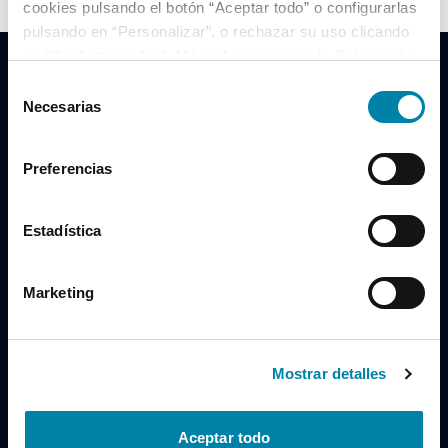
cookies pulsando el botón “Aceptar todo” o configurarlas
pulsando en “Personalizar”, o rechazar su uso clicando
en “Rechazar todas”. Más información en la
Política de
Cookies
.
Selección
Necesarias
de
consentimiento
Clidrive Group
Preferencias
Av. de Manoteras, 38
Madrid
28050
Estadística
Horario
Marketing
Lunes a Viernes
de 09:00 a 19:30
Compra un coche
+34 619 98 96 56
Mostrar detalles
Vende tu coche
+34 638 97 97 84
Aceptar todo