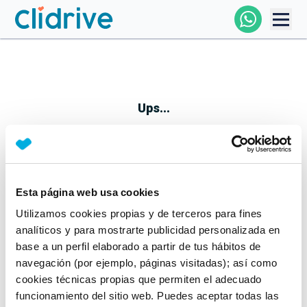
Comprar Coche
Todos Los Coches
Ups...
Profesional
Particular
Esta página web usa cookies
Parece que algo no ha ido bien
Utilizamos cookies propias y de terceros para fines
Financiación
No te preocupes, estamos trabajando en ello
analíticos y para mostrarte publicidad personalizada en
Mientras tanto, puedes echarle un vistazo a nuestros
base a un perfil elaborado a partir de tus hábitos de
Clidrive
coches:
navegación (por ejemplo, páginas visitadas); así como
cookies técnicas propias que permiten el adecuado
Ver coches
funcionamiento del sitio web. Puedes aceptar todas las