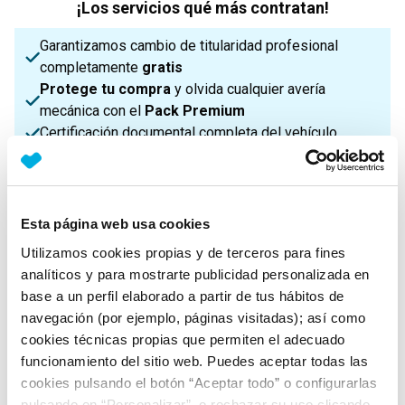
¡Los servicios qué más contratan!
Garantizamos cambio de titularidad profesional
completamente
gratis
Protege tu compra
y olvida cualquier avería
mecánica con el
Pack Premium
Certificación documental completa del vehículo
¡Enviamos a toda la Península!
Esta página web usa cookies
Características principales
Utilizamos cookies propias y de terceros para fines
analíticos y para mostrarte publicidad personalizada en
base a un perfil elaborado a partir de tus hábitos de
Potencia
Procedencia
IVA
navegación (por ejemplo, páginas visitadas); así como
306 Cv
Nacional
No Deducible
cookies técnicas propias que permiten el adecuado
funcionamiento del sitio web. Puedes aceptar todas las
cookies pulsando el botón “Aceptar todo” o configurarlas
Nº Asientos
Matriculación
Tracción
pulsando en “Personalizar”, o rechazar su uso clicando