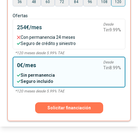
36
48
60
72
84
96
108
120
Ofertas
Desde
254€
/mes
Tin
9.99
%
Con permanencia 24 meses
Seguro de crédito y siniestro
*
120
meses desde
5.99
% TAE
Desde
0€
/mes
Tin
8.99
%
Sin permanencia
Seguro incluido
*
120
meses desde
5.99
% TAE
Solicitar financiación