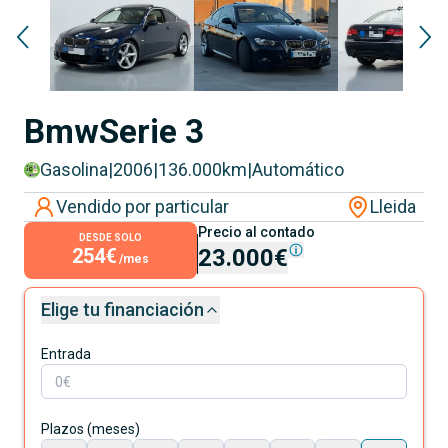
Bmw
Serie 3
Gasolina
|
2006
|
136.000
km
|
Automático
Vendido por particular
Lleida
Precio al contado
DESDE SOLO
254€
23.000€
/mes
Elige tu financiación
Entrada
Plazos (meses)