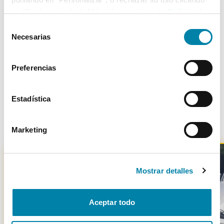
4
28/12/2006
Trasera
en “Rechazar todas”. Más información en la
Política de
Cookies
.
Selección
Necesarias
de
consentimiento
Más de 3.500 clientes satisfechos
Preferencias
Estadística
Otros coches parecidos
Marketing
Mostrar detalles
-
2801
€
Aceptar todo