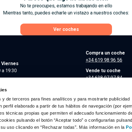
No te preocupes, estamos trabajando en ello
Mientras tanto, puedes echarle un vistazo a nuestros coches:
Ver coches
Compra un coche
+34 619 98 96 56
 Viernes
 a 19:30
Vende tu coche
+34 638 97 97 84
Comunicación y Pre
ies
contacto@clidrive.co
 y de terceros para fines analíticos y para mostrarte publicidad
 perfil elaborado a partir de tus hábitos de navegación (por eje
es técnicas propias que permiten el adecuado funcionamiento del
os derechos reservados.
cookies pulsando el botón “Aceptar todo” o configurarlas pulsan
r su uso clicando en “Rechazar todas”. Más información en la
Po