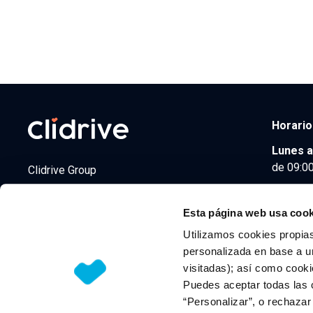
Horario
Lunes a
de 09:00
Clidrive Group
Av. de Manoteras, 38
Madrid
28050
Esta página web usa cook
Utilizamos cookies propias
personalizada en base a un
visitadas); así como cooki
© 2026 CLIDRIVE CAPITAL, SOCIEDAD LIMITADA. Todos l
Puedes aceptar todas las 
“Personalizar”, o rechaza