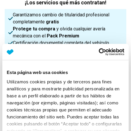
¡Los servicios qué más contratan!
Garantizamos cambio de titularidad profesional
completamente
gratis
Protege tu compra
y olvida cualquier avería
mecánica con el
Pack Premium
Certificación documental completa del vehículo
¡Enviamos a toda la Península!
Esta página web usa cookies
Características principales
Utilizamos cookies propias y de terceros para fines
analíticos y para mostrarte publicidad personalizada en
base a un perfil elaborado a partir de tus hábitos de
Potencia
Procedencia
IVA
navegación (por ejemplo, páginas visitadas); así como
129 Cv
Importado
No Deducible
cookies técnicas propias que permiten el adecuado
funcionamiento del sitio web. Puedes aceptar todas las
cookies pulsando el botón “Aceptar todo” o configurarlas
Nº Asientos
Matriculación
Tracción
pulsando en “Personalizar”, o rechazar su uso clicando