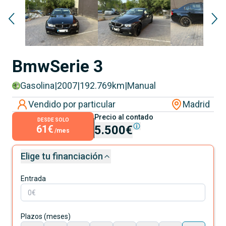
Bmw
Serie 3
Gasolina
|
2007
|
192.769
km
|
Manual
Vendido por particular
Madrid
Precio al contado
DESDE SOLO
61€
5.500€
/mes
Elige tu financiación
Entrada
Plazos (meses)