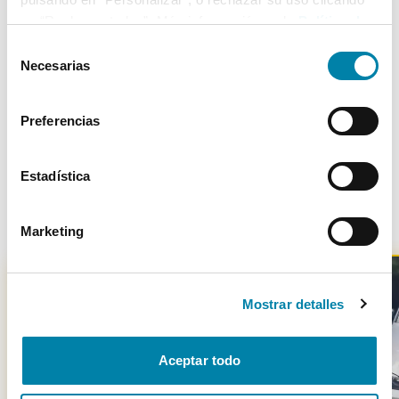
5
09/08/2007
Trasera
en “Rechazar todas”. Más información en la
Política de
Cookies
.
Selección
Necesarias
de
consentimiento
Más de 3.500 clientes satisfechos
Preferencias
Estadística
Otros coches parecidos
Marketing
Mostrar detalles
-
2801
€
Aceptar todo