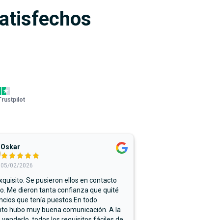
satisfechos
Trustpilot
Oskar
05/02/2026
xquisito. Se pusieron ellos en contacto
. Me dieron tanta confianza que quité
ncios que tenía puestos.En todo
o hubo muy buena comunicación. A la
 venderlo, todos los requisitos fáciles de