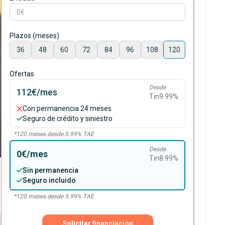
Plazos (meses)
36
48
60
72
84
96
108
120
Ofertas
Desde
112€
/mes
Tin
9.99
%
Con permanencia 24 meses
Seguro de crédito y siniestro
*
120
meses desde
5.99
% TAE
Desde
0€
/mes
Tin
8.99
%
Sin permanencia
Seguro incluido
*
120
meses desde
5.99
% TAE
Solicitar financiación