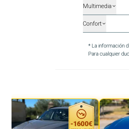
Multimedia
Confort
* La información d
Para cualquier dud
-
1600
€