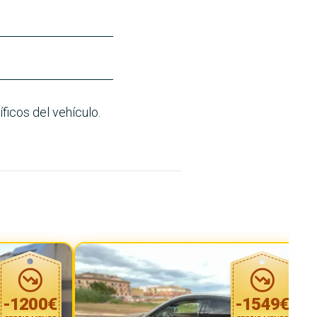
ficos del vehículo.
-
1200
€
-
1549
€