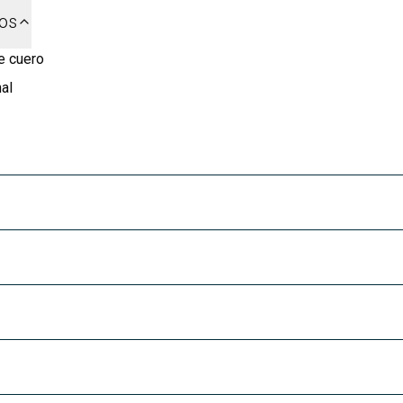
dos
e cuero
al