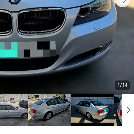
1
/
14