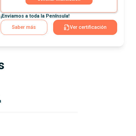
¡Enviamos a toda la Península!
Saber más
Ver certificación
s
n
a