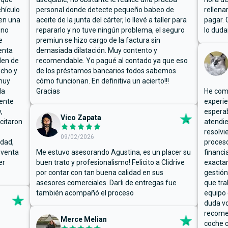
hículo
personal donde detecte pequeño babeo de
rellena
ben una
aceite de la junta del cárter, lo llevé a taller para
pagar. 
 no
repararlo y no tuve ningún problema, el seguro
lo duda
e
premiun se hizo cargo de la factura sin
enta
demasiada dilatación. Muy contento y
den de
recomendable. Yo pagué al contado ya que eso
ucho y
de los préstamos bancarios todos sabemos
muy
cómo funcionan. En definitiva un acierto!!!
la
Gracias
He comp
mente
experie
,
espera
Vico Zapata
icitaron
atendie
resolvi
09/02/2026
rdad,
proceso
 venta
Me estuvo asesorando Agustina, es un placer su
financi
er
buen trato y profesionalismo! Felicito a Clidrive
exacta
por contar con tan buena calidad en sus
gestión
asesores comerciales. Darli de entregas fue
que tra
también acompañó el proceso
equipo 
duda vo
recome
Merce Melian
coche c