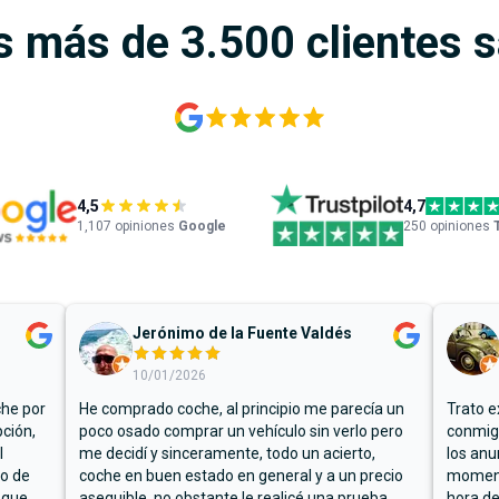
s más de 3.500 clientes 
4,5
4,7
1,107
opiniones
Google
250 opiniones
Jerónimo de la Fuente Valdés
10/01/2026
che por
He comprado coche, al principio me parecía un
Trato e
ción,
poco osado comprar un vehículo sin verlo pero
conmigo
l
me decidí y sinceramente, todo un acierto,
los anu
io de
coche en buen estado en general y a un precio
moment
 que
asequible, no obstante le realicé una prueba
hora de