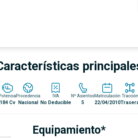
Características principale
Potencia
Procedencia
IVA
Nº Asientos
Matriculación
Tracció
184 Cv
Nacional
No Deducible
5
22/04/2010
Traser
Equipamiento*