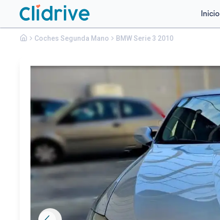
Inicio
Bmw
Coches Segunda Mano
Serie 3
BMW Serie 3 2010
320D E90