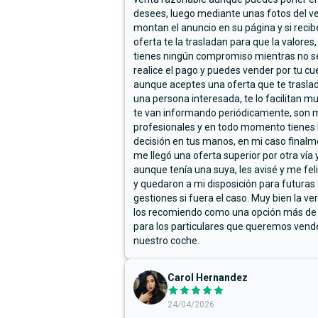
desees, luego mediante unas fotos del ve
montan el anuncio en su página y si reci
oferta te la trasladan para que la valores,
tienes ningún compromiso mientras no s
realice el pago y puedes vender por tu cu
aunque aceptes una oferta que te trasla
una persona interesada, te lo facilitan m
te van informando periódicamente, son 
profesionales y en todo momento tienes 
decisión en tus manos, en mi caso final
me llegó una oferta superior por otra vía y
aunque tenía una suya, les avisé y me fel
y quedaron a mi disposición para futuras
gestiones si fuera el caso. Muy bien la ve
los recomiendo como una opción más de
para los particulares que queremos vend
nuestro coche.
Carol Hernandez
24/04/2026