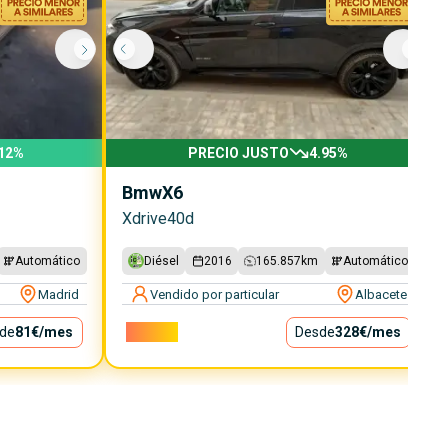
12
%
PRECIO JUSTO
4.95
%
Bmw
X6
Xdrive40d
Automático
Diésel
2016
165.857
km
Automático
Madrid
Vendido por particular
Albacete
de
81€
/mes
29.750€
Desde
328€
/mes