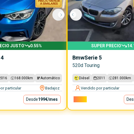
ECIO JUSTO
0.55
%
SUPER PRECIO
14.
 4
Bmw
Serie 5
520d Touring
2016
168.000
km
Automático
Diésel
2011
281.000
km
or particular
Badajoz
Vendido por particular
Desde
199€
/mes
7.300€
Des