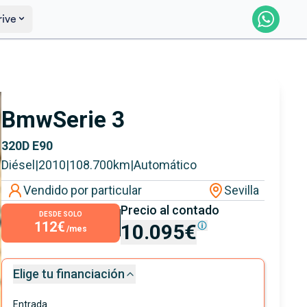
rive
Saber más
Ver certificación
Bmw
Serie 3
320D E90
Diésel
|
2010
|
108.700
km
|
Automático
Vendido por particular
Sevilla
Precio al contado
DESDE SOLO
112€
10.095€
/mes
Elige tu financiación
Entrada