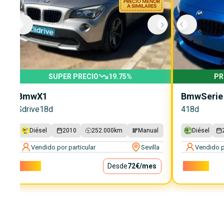
SUPER PRECIO
19.75
%
PR
Bmw
X1
Bmw
Serie
Sdrive18d
418d
Diésel
2010
252.000
km
Manual
Diésel
Vendido por particular
Sevilla
Vendido p
6.500€
Desde
72€
/mes
18.000€