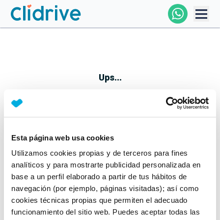
Comprar Coche
Todos Los Coches
Ups...
Profesional
Particular
Esta página web usa cookies
Parece que algo no ha ido bien
Utilizamos cookies propias y de terceros para fines
Financiación
No te preocupes, estamos trabajando en ello
analíticos y para mostrarte publicidad personalizada en
Mientras tanto, puedes echarle un vistazo a nuestros
base a un perfil elaborado a partir de tus hábitos de
Clidrive
coches:
navegación (por ejemplo, páginas visitadas); así como
cookies técnicas propias que permiten el adecuado
Ver coches
funcionamiento del sitio web. Puedes aceptar todas las