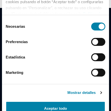
cookies pulsando el botón “Aceptar todo” o configurarlas
pulsando en “Personalizar”, o rechazar su uso clicando
en “Rechazar todas”. Más información en la
Política de
Cookies
.
Selección
Necesarias
de
consentimiento
Clidrive Group
Preferencias
Av. de Manoteras, 38
Madrid
28050
Estadística
Horario
Marketing
Lunes a Viernes
de 09:00 a 19:30
Compra un coche
+34 619 98 96 56
Mostrar detalles
Vende tu coche
+34 638 97 97 84
Aceptar todo