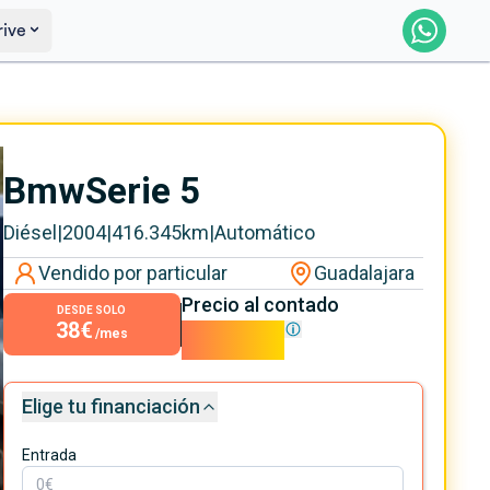
rive
Saber más
Ver certificación
Bmw
Serie 5
Diésel
|
2004
|
416.345
km
|
Automático
Vendido por particular
Guadalajara
Precio al contado
DESDE SOLO
38€
3.400€
/mes
Elige tu financiación
Entrada