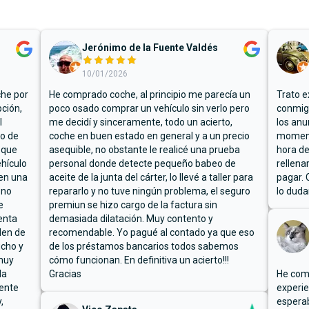
Jerónimo de la Fuente Valdés
10/01/2026
che por
He comprado coche, al principio me parecía un
Trato e
ción,
poco osado comprar un vehículo sin verlo pero
conmigo
l
me decidí y sinceramente, todo un acierto,
los anu
io de
coche en buen estado en general y a un precio
moment
 que
asequible, no obstante le realicé una prueba
hora de
hículo
personal donde detecte pequeño babeo de
rellena
ben una
aceite de la junta del cárter, lo llevé a taller para
pagar. 
 no
repararlo y no tuve ningún problema, el seguro
lo duda
e
premiun se hizo cargo de la factura sin
enta
demasiada dilatación. Muy contento y
den de
recomendable. Yo pagué al contado ya que eso
ucho y
de los préstamos bancarios todos sabemos
muy
cómo funcionan. En definitiva un acierto!!!
la
Gracias
He comp
mente
experie
,
espera