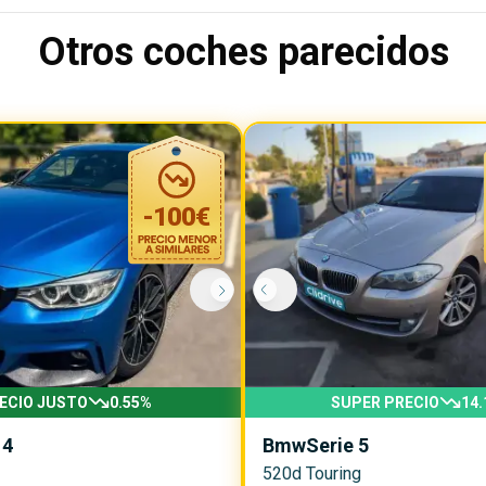
Otros coches parecidos
-
100
€
ECIO JUSTO
0.55
%
SUPER PRECIO
14.
 4
Bmw
Serie 5
520d Touring