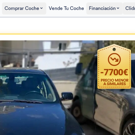
Comprar Coche
Vende Tu Coche
Financiación
Clid
Precio al contado
3.400€
-
7700
€