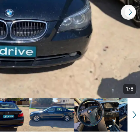
1
/
8