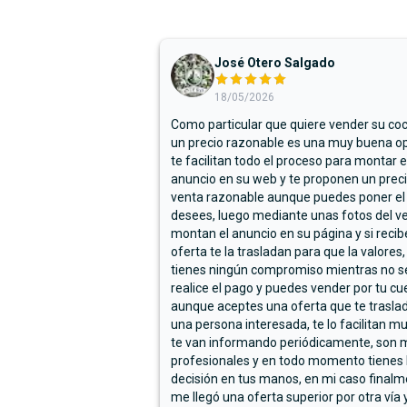
José Otero Salgado
18/05/2026
Como particular que quiere vender su co
un precio razonable es una muy buena op
te facilitan todo el proceso para montar e
anuncio en su web y te proponen un prec
venta razonable aunque puedes poner el
desees, luego mediante unas fotos del ve
montan el anuncio en su página y si reci
oferta te la trasladan para que la valores,
tienes ningún compromiso mientras no s
realice el pago y puedes vender por tu cu
aunque aceptes una oferta que te trasla
una persona interesada, te lo facilitan m
te van informando periódicamente, son 
profesionales y en todo momento tienes 
decisión en tus manos, en mi caso final
me llegó una oferta superior por otra vía y