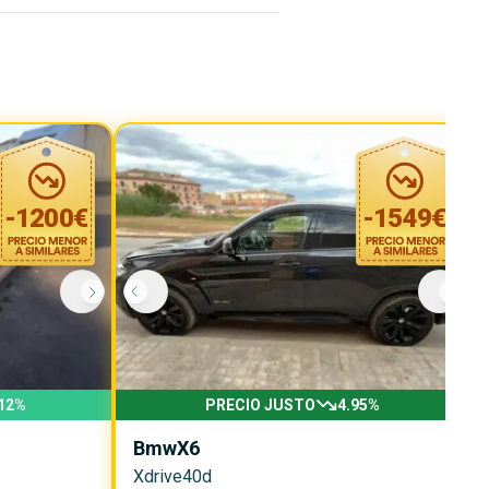
-
1200
€
-
1549
€
12
%
PRECIO JUSTO
4.95
%
Bmw
X6
Xdrive40d