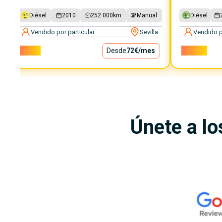
Diésel
2010
252.000
km
Manual
Diésel
Vendido por particular
Sevilla
Vendido p
6.500€
Desde
72€
/mes
18.000€
Únete a lo