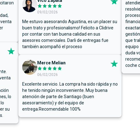
Vico Zapata
icitaron
atendie
resolvi
09/02/2026
rdad,
proceso
 venta
Me estuvo asesorando Agustina, es un placer su
financi
er
buen trato y profesionalismo! Felicito a Clidrive
exacta
por contar con tan buena calidad en sus
gestión
asesores comerciales. Darli de entregas fue
que tra
también acompañó el proceso
equipo 
duda vo
recome
Merce Melian
coche c
nte.
06/02/2026
 venta
Excelente servicio. La compra ha sido rápida y no
ación
he tenido ningún inconveniente. Muy buena
es, lo
atención de parte de Santiago (buen
 lo
asesoramiento) y del equipo de
er su
entrega.Recomendable 100%
s.