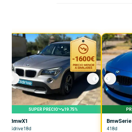
-
1600
€
SUPER PRECIO
19.75
%
PR
Bmw
X1
Bmw
Serie
Sdrive18d
418d