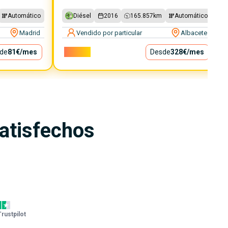
Automático
Diésel
2016
165.857
km
Automático
Madrid
Vendido por particular
Albacete
de
81€
/mes
29.750€
Desde
328€
/mes
satisfechos
Trustpilot