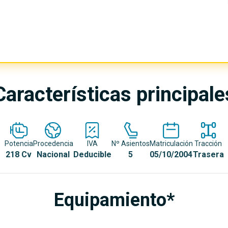
Características principale
Potencia
Procedencia
IVA
Nº Asientos
Matriculación
Tracción
218 Cv
Nacional
Deducible
5
05/10/2004
Trasera
Equipamiento*