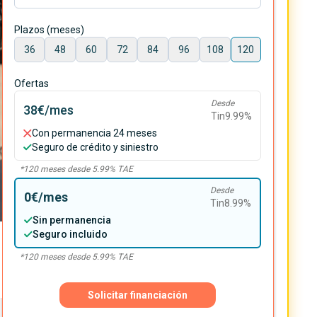
Plazos (meses)
36
48
60
72
84
96
108
120
Ofertas
Desde
38€
/mes
Tin
9.99
%
Con permanencia 24 meses
Seguro de crédito y siniestro
*
120
meses desde
5.99
% TAE
Desde
0€
/mes
Tin
8.99
%
Sin permanencia
Seguro incluido
*
120
meses desde
5.99
% TAE
Solicitar financiación