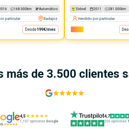
2016
168.000
km
Automático
Diésel
2011
281.000
km
or particular
Badajoz
Vendido por particular
Desde
199€
/mes
7.300€
Des
s más de 3.500 clientes 
4,5
4,7
1,107
opiniones
Google
250 opiniones